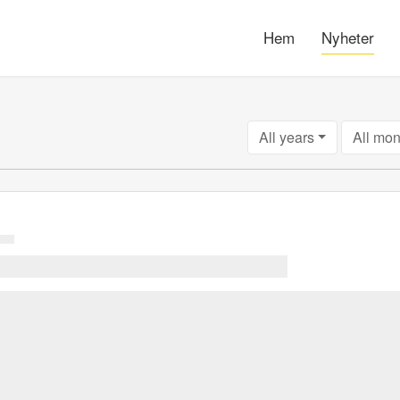
Hem
Nyheter
All years
All mon