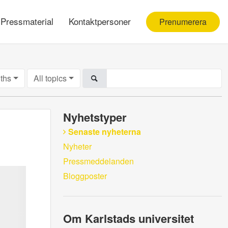
Pressmaterial
Kontaktpersoner
Prenumerera
ths
All topics
Nyhetstyper
Senaste nyheterna
Nyheter
Pressmeddelanden
Bloggposter
Om Karlstads universitet