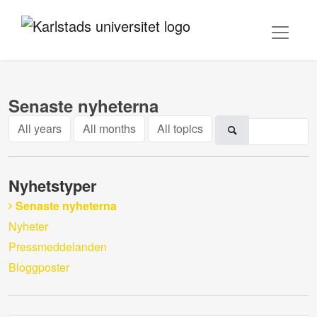
Senaste nyheterna
All years
All months
All topics
Nyhetstyper
Senaste nyheterna
Nyheter
Pressmeddelanden
Bloggposter