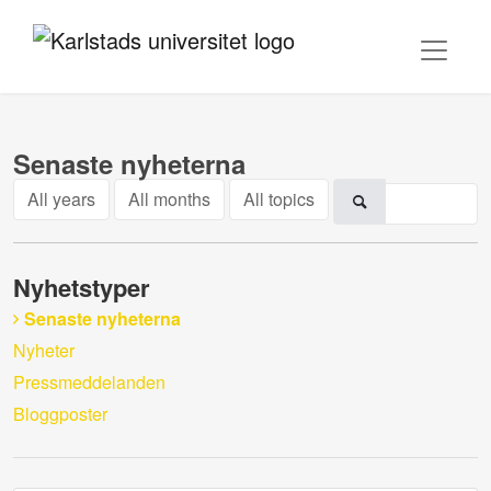
Senaste nyheterna
All years
All months
All topics
Nyhetstyper
Senaste nyheterna
Nyheter
Pressmeddelanden
Bloggposter