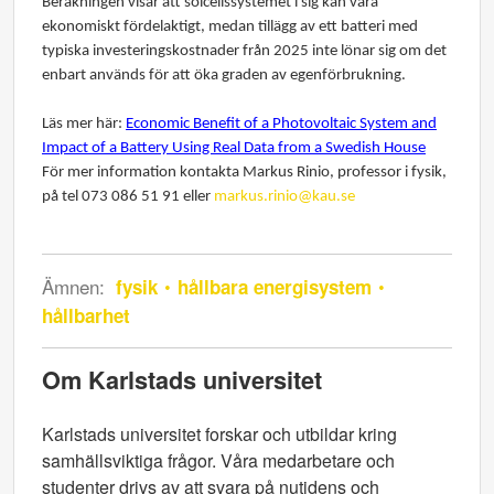
Beräkningen visar att solcellssystemet i sig kan vara
ekonomiskt fördelaktigt, medan tillägg av ett batteri med
typiska investeringskostnader från 2025 inte lönar sig om det
enbart används för att öka graden av egenförbrukning.
Läs mer här:
Economic Benefit of a Photovoltaic System and
Impact of a Battery Using Real Data from a Swedish House
För mer information kontakta Markus Rinio, professor i fysik,
på tel 073 086 51 91 eller
markus.rinio@kau.se
Ämnen:
fysik
hållbara energisystem
hållbarhet
Om Karlstads universitet
Karlstads universitet forskar och utbildar kring
samhällsviktiga frågor. Våra medarbetare och
studenter drivs av att svara på nutidens och