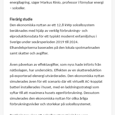
energilagring, säger Markus Rinio, professor i förnybar energi
– solceller.
Flerårig studie
Den ekonomiska nyttan av ett 12,8 kWp solcellssystem
beräknades med hjälp av verklig förbruknings- och
elproduktionsdata för ett typiskt modernt enfamiljshus i
Sverige under sexårsperioden 2019 till 2024.
Elhandelspriserna baserades på den lokala spotmarknaden
samt skatter och avgifter.
Även påverkan av effektavgifter, som nyss hade införts från
nätbolagen, har undersökts. Effekten av en skattereduktion
på exporterad elenergi utvärderades. Den ekonomiska nyttan
simulerades även för ett scenario där ett virtuellt AC-kopplat
batteri installerades i huset, med en laddningsstrategi som
syftar till att maximera husets egenförbrukning. Dessutom
simulerades den ekonomiska nyttan för olika årliga
förbrukningsnivåer och storlekar på solcellssystemet.