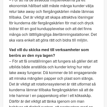
ekonomisk hållbart sätt måste många kunder välja
retur take away och flergångskärlen måste lämnas
tillbaka. Det är viktigt att skapa attraktiva lösningar
för kunderna där flergångskärlen för mat och dryck
bidrar till en god kundupplevelse och att det finns
många och lättillgängliga återlämningsstationer. Det
ska vara enkelt att göra rätt och bidra till miljön.
Vad vill du skicka med till verksamheter som
berörs av den nya lagen?
– För att få omställningen att fungera så gäller det att
utbilda både anställda och kunder kring hur retur
take away fungerar. Då kommer de bli engagerande
att minska mängden papper och plast som slängs.
Det är viktigt att rotationssystemet är rätt utformat så
kunderna lämnar tillbaka flergångskärlen så att de
inte hamnar i en papperskorg eller i ett köksskåp.
Därför är det viktigt att tänka igenom om man
behöver ett digitalt system, ett pantsystem med en