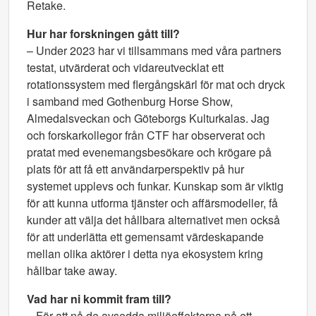
Retake.
Hur har forskningen gått till?
– Under 2023 har vi tillsammans med våra partners
testat, utvärderat och vidareutvecklat ett
rotationssystem med flergångskärl för mat och dryck
i samband med Gothenburg Horse Show,
Almedalsveckan och Göteborgs Kulturkalas. Jag
och forskarkollegor från CTF har observerat och
pratat med evenemangsbesökare och krögare på
plats för att få ett användarperspektiv på hur
systemet upplevs och funkar. Kunskap som är viktig
för att kunna utforma tjänster och affärsmodeller, få
kunder att välja det hållbara alternativet men också
för att underlätta ett gemensamt värdeskapande
mellan olika aktörer i detta nya ekosystem kring
hållbar take away.
Vad har ni kommit fram till?
– För att nå de avsedda miljöeffekterna på ett