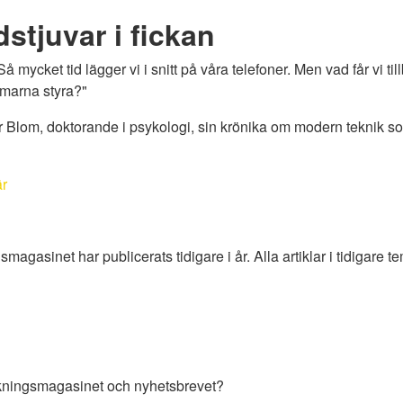
dstjuvar i fickan
mycket tid lägger vi i snitt på våra telefoner. Men vad får vi t
ärmarna styra?"
 Blom, doktorande i psykologi, sin krönika om modern teknik som 
är
agasinet har publicerats tidigare i år. Alla artiklar i tidigare te
rskningsmagasinet och nyhetsbrevet?