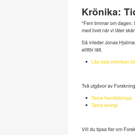
Krönika: Ti
"Fem timmar om dagen. Så 
med livet när vi låter sk
Så inleder Jonas Hjalmar
alltför lätt.
Läs hela krönikan h
Två utgåvor av Forskningsm
Tema framtidshopp
Tema energi
Vill du tipsa fler om Fo