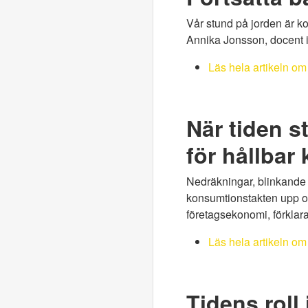
Vår stund på jorden är kor
Annika Jonsson, docent i 
Läs hela artikeln om 
När tiden s
för hållbar
Nedräkningar, blinkande r
konsumtionstakten upp och
företagsekonomi, förklarar
Läs hela artikeln om
Tidens roll 