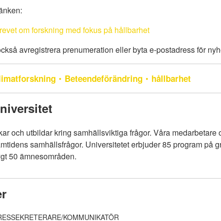
länken:
revet om forskning med fokus på hållbarhet
kså avregistrera prenumeration eller byta e-postadress för nyh
limatforskning
Beteendeförändring
hållbarhet
iversitet
skar och utbildar kring samhällsviktiga frågor. Våra medarbetare o
amtidens samhällsfrågor. Universitetet erbjuder 85 program på 
rygt 50 ämnesområden.
er
RESSEKRETERARE/KOMMUNIKATÖR