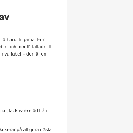
 av
tförhandlingarna. För
tet och medförfattare till
en variabel – den är en
måt, tack vare stöd från
userar på att göra nästa