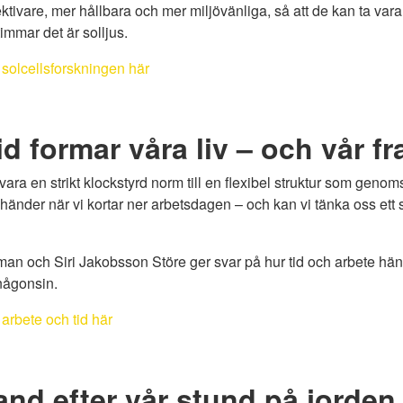
ektivare, mer hållbara och mer miljövänliga, så att de kan ta va
timmar det är solljus.
 solcellsforskningen här
id formar våra liv – och vår f
 vara en strikt klockstyrd norm till en flexibel struktur som genoms
 händer när vi kortar ner arbetsdagen – och kan vi tänka oss ett 
an och Siri Jakobsson Störe ger svar på hur tid och arbete hän
 någonsin.
 arbete och tid här
and efter vår stund på jorden