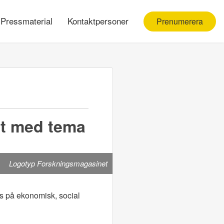
Pressmaterial
Kontaktpersoner
Prenumerera
et med tema
Logotyp Forskningsmagasinet
us på ekonomisk, social