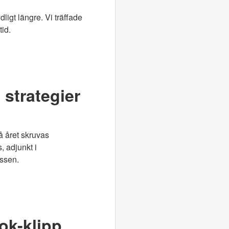
ligt längre. Vi träffade
id.
 strategier
å året skruvas
, adjunkt i
essen.
Tok-klipp