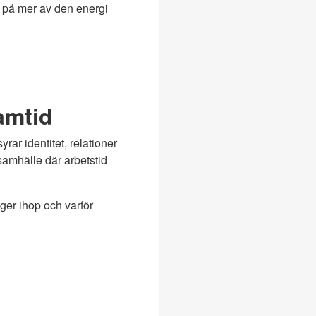
ra på mer av den energi
ramtid
yrar identitet, relationer
samhälle där arbetstid
ger ihop och varför