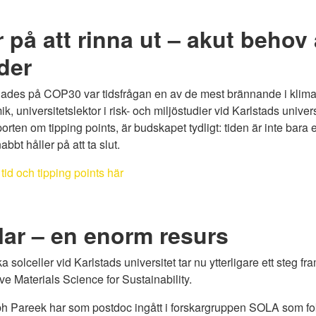
r på att rinna ut – akut behov
der
ades på COP30 var tidsfrågan en av de mest brännande i klima
 universitetslektor i risk- och miljöstudier vid Karlstads universi
rten om tipping points, är budskapet tydligt: tiden är inte bara 
bt håller på att ta slut.
tid och tipping points här
lar – en enorm resurs
olceller vid Karlstads universitet tar nu ytterligare ett steg fra
ve Materials Science for Sustainability.
h Pareek har som postdoc ingått i forskargruppen SOLA som fok