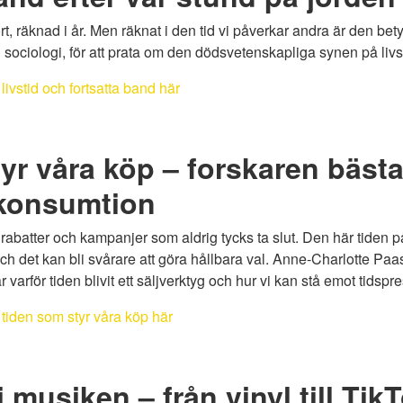
t, räknad i år. Men räknat i den tid vi påverkar andra är den betyd
sociologi, för att prata om den dödsvetenskapliga synen på livst
livstid och fortsatta band här
tyr våra köp – forskaren bästa
 konsumtion
abatter och kampanjer som aldrig tycks ta slut. Den här tiden p
 det kan bli svårare att göra hållbara val. Anne-Charlotte Paas
 varför tiden blivit ett säljverktyg och hur vi kan stå emot tidspr
 tiden som styr våra köp här
i musiken – från vinyl till Tik