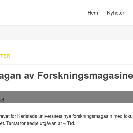
Hem
Nyheter
ETER
lagan av Forskningsmagasin
brevet för Karlstads universitets nya forskningsmagasin med fok
t. Temat för tredje utgåvan är – Tid.