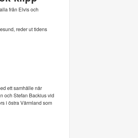
lla från Elvis och
sund, reder ut tidens
ed ett samhälle när
lin och Stefan Backius vid
fors i östra Värmland som