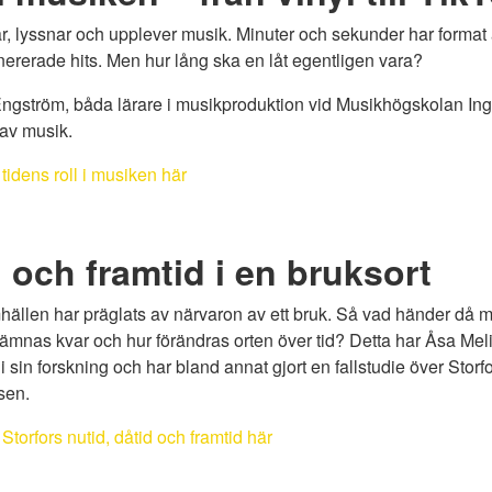
r, lyssnar och upplever musik. Minuter och sekunder har format a
nererade hits. Men hur lång ska en låt egentligen vara?
gström, båda lärare i musikproduktion vid Musikhögskolan Inge
av musik.
tidens roll i musiken här
d och framtid i en bruksort
llen har präglats av närvaron av ett bruk. Så vad händer då m
 lämnas kvar och hur förändras orten över tid? Detta har Åsa Me
i sin forskning och har bland annat gjort en fallstudie över Stor
sen.
Storfors nutid, dåtid och framtid här