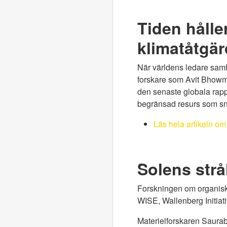
Tiden hålle
klimatåtgär
När världens ledare saml
forskare som Avit Bhowmik,
den senaste globala rappo
begränsad resurs som snab
Läs hela artikeln om 
Solens strå
Forskningen om organiska s
WISE, Wallenberg Initiati
Materielforskaren Saurab