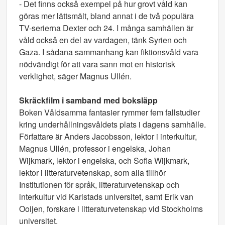
- Det finns också exempel på hur grovt våld kan
göras mer lättsmält, bland annat i de två populära
TV-serierna Dexter och 24. I många samhällen är
våld också en del av vardagen, tänk Syrien och
Gaza. I sådana sammanhang kan fiktionsvåld vara
nödvändigt för att vara sann mot en historisk
verklighet, säger Magnus Ullén.
Skräckfilm i samband med boksläpp
Boken Våldsamma fantasier rymmer fem fallstudier
kring underhållningsvåldets plats i dagens samhälle.
Författare är Anders Jacobsson, lektor i interkultur,
Magnus Ullén, professor i engelska, Johan
Wijkmark, lektor i engelska, och Sofia Wijkmark,
lektor i litteraturvetenskap, som alla tillhör
Institutionen för språk, litteraturvetenskap och
interkultur vid Karlstads universitet, samt Erik van
Ooijen, forskare i litteraturvetenskap vid Stockholms
universitet.