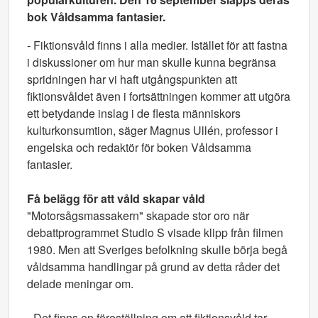
bok Våldsamma fantasier.
- Fiktionsvåld finns i alla medier. Istället för att fastna
i diskussioner om hur man skulle kunna begränsa
spridningen har vi haft utgångspunkten att
fiktionsvåldet även i fortsättningen kommer att utgöra
ett betydande inslag i de flesta människors
kulturkonsumtion, säger Magnus Ullén, professor i
engelska och redaktör för boken Våldsamma
fantasier.
Få belägg för att våld skapar våld
"Motorsågsmassakern" skapade stor oro när
debattprogrammet Studio S visade klipp från filmen
1980. Men att Sveriges befolkning skulle börja begå
våldsamma handlingar på grund av detta råder det
delade meningar om.
- Det finns en föreställning om att fiktionsvåld tar