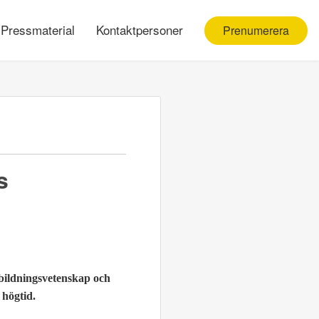
Pressmaterial
Kontaktpersoner
Prenumerera
s
tbildningsvetenskap och
 högtid.