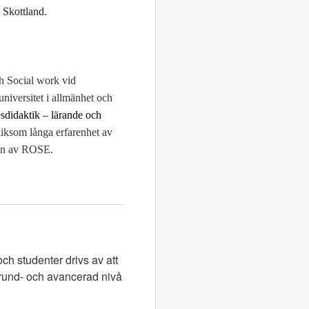
 Skottland.
h Social work vid
niversitet i allmänhet och
esdidaktik – lärande och
iksom långa erfarenhet av
gen av ROSE.
ch studenter drivs av att
grund- och avancerad nivå