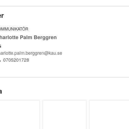
er
OMMUNIKATÖR
harlotte Palm Berggren
harlotte.palm.berggren@kau.se
0705201728
a