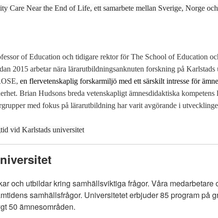
y Care Near the End of Life, ett samarbete mellan Sverige, Norge och
essor of Education och tidigare rektor för The School of Education oc
dan 2015 arbetar nära lärarutbildningsanknuten forskning på Karlstads u
 ROSE,
en flervetenskaplig forskarmiljö med ett särskilt intresse för ämn
erhet. Brian Hudsons breda vetenskapligt ämnesdidaktiska kompetens l
rgrupper med fokus på lärarutbildning har varit avgörande i utvecklin
d vid Karlstads universitet
iversitet
skar och utbildar kring samhällsviktiga frågor. Våra medarbetare o
amtidens samhällsfrågor. Universitetet erbjuder 85 program på 
rygt 50 ämnesområden.