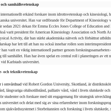
 och samhällsvetenskap
internationellt erkänd forskare inom idrottsvetenskap och kinesiologi, 
kanska universitet. Han var ordförande för Department of Kinesiology 
är sedan 2021 dekan för Emma Eccles Jones College of Education and
ckså varit president för American Kinesiology Association och North Am
sical Activity, där han stärkt akademiska nätverk och förbättrat utbild
arskap har lett till att han nu också innehar rollen som interimspresiden
r han varit en viktig internationell partner genom forskningssamarbeten 
g till samhället. Han har även spelat en central roll i planeringen av ett 
vid Karlstads universitet.
ur- och teknikvetenskap
r i omvårdnad
vid Robert Gordon University, Skottland, är distriktsskö
, långvariga ohälsotillstånd, palliativ vård, vård i livets slutskede o
 för studenter och forskare med sitt engagemang för strategisk utveckli
s universitet och delat med sig av sina erfarenheter inom forskningsp
om sjukvårdssystemet i Storbritannien och forskning i livets slutskede, s