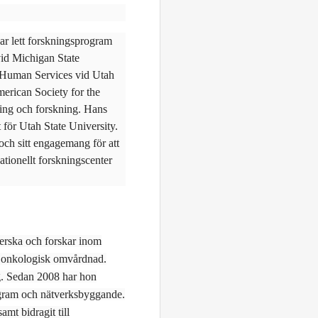
har lett forskningsprogram
vid Michigan State
 Human Services vid Utah
erican Society for the
ning och forskning. Hans
t för Utah State University.
och sitt engagemang för att
nationellt forskningscenter
terska och forskar inom
ch onkologisk omvårdnad.
ng. Sedan 2008 har hon
rogram och nätverksbyggande.
amt bidragit till