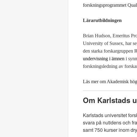
forskningsprogrammet Qualit
Lärarutbildningen
Brian Hudson, Emeritus Prof
University of Sussex, har se
den starka forskargruppen
undervisning i ämnen
i synn
forskningsledning av forska
Läs mer om Akademisk högti
Om Karlstads un
Karlstads universitet for
svara på nutidens och fr
samt 750 kurser inom d