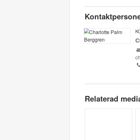
Kontaktperson
K
C
c
Relaterad medi