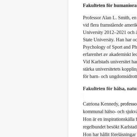
Fakulteten för humaniora
Professor Alan L. Smith, en 
vid flera framstående ameri
University 2012–2021 och 
State University. Han har o
Psychology of Sport and Phy
erfarenhet av akademiskt led
Vid Karlstads universitet ha
stärka universitetets kopplin
för barn- och ungdomsidrott 
Fakulteten för hälsa, nat
Catriona Kennedy,
professo
kommunal hälso- och sjukvård
Hon är en inspirationskälla
regelbundet besökt Karlstad
Hon har hållit föreläsningar 