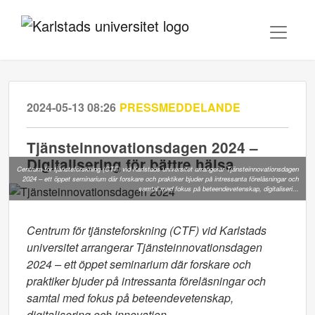
2024-05-13 08:26
PRESSMEDDELANDE
Tjänsteinnovationsdagen 2024 –
Digitalisering för bättre hälsa
Centrum för tjänsteforskning (CTF) vid Karlstads universitet arrangerar Tjänsteinnovationsdagen
2024 – ett öppet seminarium där forskare och praktiker bjuder på intressanta föreläsningar och
samtal med fokus på beteendevetenskap, digitaliseri...
Centrum för tjänsteforskning (CTF) vid Karlstads
universitet arrangerar Tjänsteinnovationsdagen
2024 – ett öppet seminarium där forskare och
praktiker bjuder på intressanta föreläsningar och
samtal med fokus på beteendevetenskap,
digitalisering och innovation.