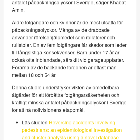
antalet påbackningsolyckor i Sverige, säger Khabat
Amin.
Äldre fotgängare och kvinnor är de mest utsatta för
påbackningsolyckor. Många av de drabbade
använder rörelsehjälpmedel som rollatorer och
rullstolar. En av fem fotgängare får skador som leder
till långsiktiga konsekvenser. Barn under 17 år är
också ofta inblandade, särskilt vid garageuppfarter.
Förarna av de backande fordonen är oftast män
mellan 18 och 54 år.
Denna studie understryker vikten av omedelbara
åtgärder för att förbättra fotgängarsäkerheten och
kraftigt minska antalet påbackningsolyckor i Sverige
för att nå nollvisionens etappmål.
Läs studien
Reversing accidents involving
pedestrians: an epidemiological investigation
and cluster analysis using a novel database