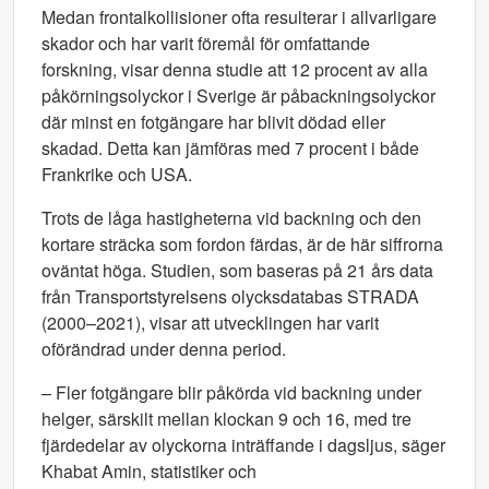
Medan frontalkollisioner ofta resulterar i allvarligare
skador och har varit föremål för omfattande
forskning, visar denna studie att 12 procent av alla
påkörningsolyckor i Sverige är påbackningsolyckor
där minst en fotgängare har blivit dödad eller
skadad. Detta kan jämföras med 7 procent i både
Frankrike och USA.
Trots de låga hastigheterna vid backning och den
kortare sträcka som fordon färdas, är de här siffrorna
oväntat höga. Studien, som baseras på 21 års data
från Transportstyrelsens olycksdatabas STRADA
(2000–2021), visar att utvecklingen har varit
oförändrad under denna period.
– Fler fotgängare blir påkörda vid backning under
helger, särskilt mellan klockan 9 och 16, med tre
fjärdedelar av olyckorna inträffande i dagsljus, säger
Khabat Amin, statistiker och