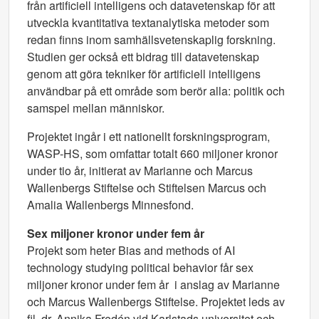
från artificiell intelligens och datavetenskap för att
utveckla kvantitativa textanalytiska metoder som
redan finns inom samhällsvetenskaplig forskning.
Studien ger också ett bidrag till datavetenskap
genom att göra tekniker för artificiell intelligens
användbar på ett område som berör alla: politik och
samspel mellan människor.
Projektet ingår i ett nationellt forskningsprogram,
WASP-HS, som omfattar totalt 660 miljoner kronor
under tio år, initierat av Marianne och Marcus
Wallenbergs Stiftelse och Stiftelsen Marcus och
Amalia Wallenbergs Minnesfond.
Sex miljoner kronor under fem år
Projekt som heter Bias and methods of AI
technology studying political behavior får sex
miljoner kronor under fem år i anslag av Marianne
och Marcus Wallenbergs Stiftelse. Projektet leds av
fil. dr. Annika Fredén vid Karlstads universitet och