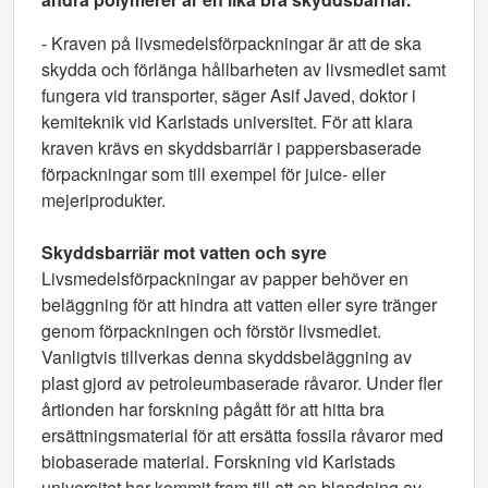
- Kraven på livsmedelsförpackningar är att de ska
skydda och förlänga hållbarheten av livsmedlet samt
fungera vid transporter, säger Asif Javed, doktor i
kemiteknik vid Karlstads universitet. För att klara
kraven krävs en skyddsbarriär i pappersbaserade
förpackningar som till exempel för juice- eller
mejeriprodukter.
Skyddsbarriär mot vatten och syre
Livsmedelsförpackningar av papper behöver en
beläggning för att hindra att vatten eller syre tränger
genom förpackningen och förstör livsmedlet.
Vanligtvis tillverkas denna skyddsbeläggning av
plast gjord av petroleumbaserade råvaror. Under fler
årtionden har forskning pågått för att hitta bra
ersättningsmaterial för att ersätta fossila råvaror med
biobaserade material. Forskning vid Karlstads
universitet har kommit fram till att en blandning av