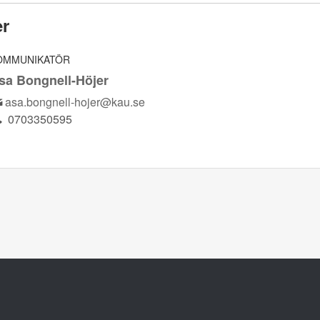
er
OMMUNIKATÖR
sa Bongnell-Höjer
asa.bongnell-hojer@kau.se
0703350595