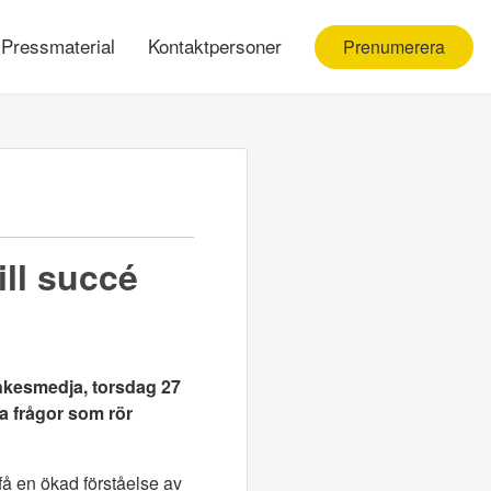
Pressmaterial
Kontaktpersoner
Prenumerera
ill succé
ankesmedja, torsdag 27
a frågor som rör
få en ökad förståelse av