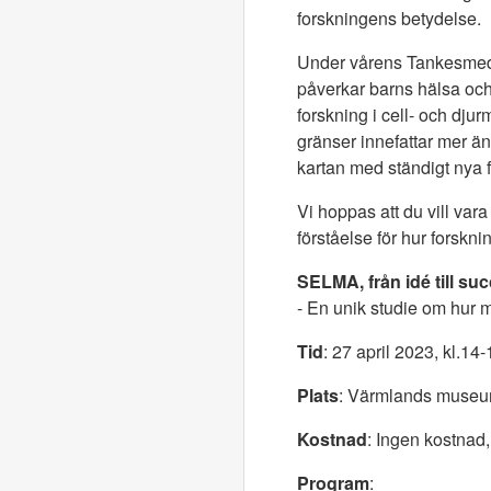
forskningens betydelse.
Under vårens Tankesmedja
påverkar barns hälsa och
forskning i cell- och dj
gränser innefattar mer än
kartan med ständigt nya 
Vi hoppas att du vill var
förståelse för hur forskni
SELMA, från idé till suc
- En unik studie om hur m
Tid
: 27 april 2023, kl.14-
Plats
: Värmlands muse
Kostnad
: Ingen kostnad,
Program
: