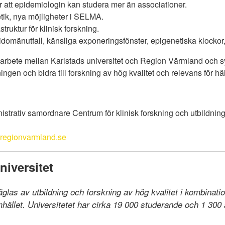
 att epidemiologin kan studera mer än associationer.
tik, nya möjligheter i SELMA.
ruktur för klinisk forskning.
idomänutfall, känsliga exponeringsfönster, epigenetiska klockor
rbete mellan Karlstads universitet och Region Värmland och sy
ningen och bidra till forskning av hög kvalitet och relevans för h
istrativ samordnare Centrum för klinisk forskning och utbildni
regionvarmland.se
iversitet
räglas av utbildning och forskning av hög kvalitet i kombinat
llet. Universitetet har cirka 19 000 studerande och 1 300 