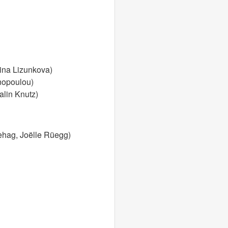
lina Lizunkova)
nopoulou)
alin Knutz)
nehag, Joëlle Rüegg)