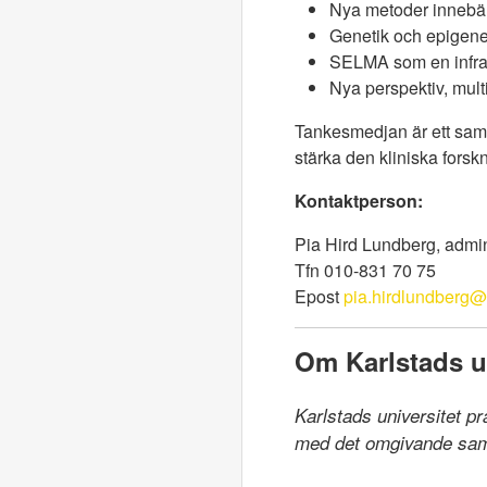
Nya metoder innebär
Genetik och epigene
SELMA som en infrast
Nya perspektiv, mult
Tankesmedjan är ett sama
stärka den kliniska forsk
Kontaktperson:
Pia Hird Lundberg, admin
Tfn 010-831 70 75
Epost
pia.hirdlundberg@
Om Karlstads un
Karlstads universitet p
med det omgivande samhä