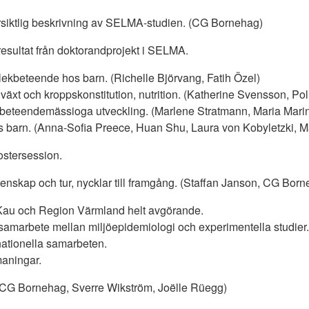
siktlig beskrivning av SELMA-studien. (CG Bornehag)
resultat från doktorandprojekt i SELMA.
ekbeteende hos barn. (Richelle Björvang, Fatih Özel)
llväxt och kroppskonstitution, nutrition. (Katherine Svensson, Po
 beteendemässioga utveckling. (Marlene Stratmann, Maria Mari
 barn. (Anna-Sofia Preece, Huan Shu, Laura von Kobyletzki, M
ostersession.
enskap och tur, nycklar till framgång. (Staffan Janson, CG Bor
Kau och Region Värmland helt avgörande.
 samarbete mellan miljöepidemiologi och experimentella studier.
nationella samarbeten.
maningar.
(CG Bornehag, Sverre Wikström, Joëlle Rüegg)