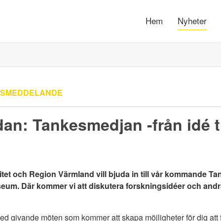
Hem
Nyheter
SSMEDDELANDE
an: Tankesmedjan -från idé t
itet och Region Värmland vill bjuda in till vår kommande T
eum. Där kommer vi att diskutera forskningsidéer och andr
med givande möten som kommer att skapa möjligheter för dig att 