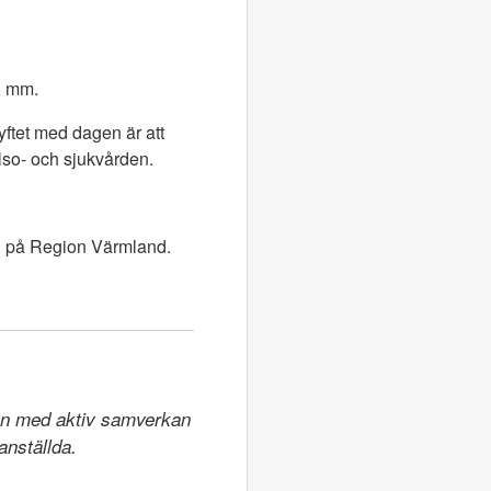
, mm.
ftet med dagen är att
älso- och sjukvården.
ng på Region Värmland.
ion med aktiv samverkan 
anställda.