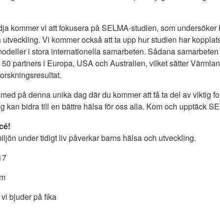
 kommer vi att fokusera på SELMA-studien, som undersöker hur 
 utveckling. Vi kommer också att ta upp hur studien har koppla
urmodeller i stora internationella samarbeten. Sådana samarbete
 50 partners i Europa, USA och Australien, vilket sätter Värmlan
forskningsresultat.
a med på denna unika dag där du kommer att få ta del av viktig 
ng kan bidra till en bättre hälsa för oss alla. Kom och upptäck SE
cé!
iljön under tidigt liv påverkar barns hälsa och utveckling.
17
um
 vi bjuder på fika