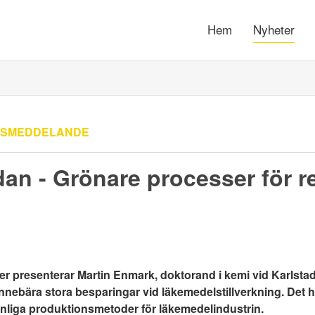
Hem
Nyheter
SSMEDDELANDE
an - Grönare processer för r
 presenterar Martin Enmark, doktorand i kemi vid Karlstads
nnebära stora besparingar vid läkemedelstillverkning. Det 
änliga produktionsmetoder för läkemedelindustrin.