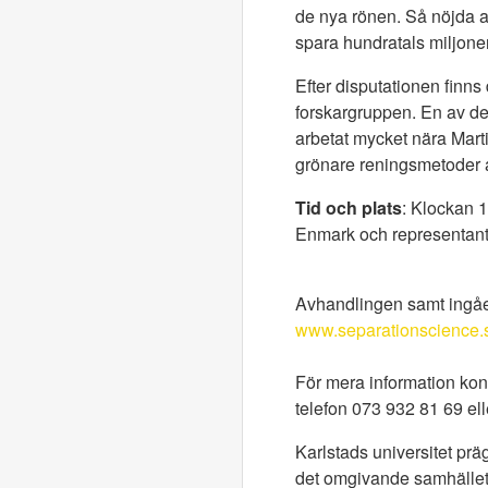
de nya rönen. Så nöjda at
spara hundratals miljone
Efter disputationen finn
forskargruppen. En av d
arbetat mycket nära Mart
grönare reningsmetoder 
Tid och plats
: Klockan 1
Enmark och representante
Avhandlingen samt ingåen
www.separationscience.
För mera information ko
telefon 073 932 81 69 el
Karlstads universitet pr
det omgivande samhället.