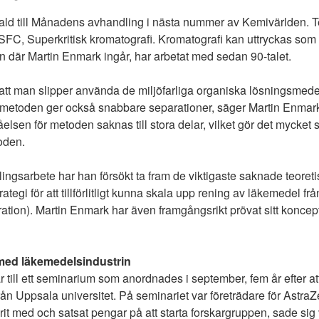
vald till Månadens avhandling i nästa nummer av Kemivärlden. 
SFC, Superkritisk kromatografi. Kromatografi kan uttryckas so
 där Martin Enmark ingår, har arbetat med sedan 90-talet.
tt man slipper använda de miljöfarliga organiska lösningsmede
fi, metoden ger också snabbare separationer, säger Martin Enm
tåelsen för metoden saknas till stora delar, vilket gör det mycket 
oden.
ngsarbete har han försökt ta fram de viktigaste saknade teoreti
trategi för att tillförlitligt kunna skala upp rening av läkemedel från
ustration). Martin Enmark har även framgångsrikt prövat sitt konc
med läkemedelsindustrin
till ett seminarium som anordnades i september, fem år efter at
t från Uppsala universitet. På seminariet var företrädare för Astr
it med och satsat pengar på att starta forskargruppen, sade si