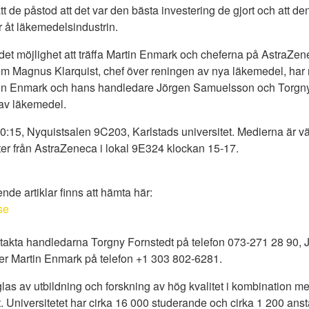
t de påstod att det var den bästa investering de gjort och att d
r åt läkemedelsindustrin.
s det möjlighet att träffa Martin Enmark och cheferna på Astra
em Magnus Klarquist, chef över reningen av nya läkemedel, ha
in Enmark och hans handledare Jörgen Samuelsson och Torgny F
av läkemedel.
0:15, Nyquistsalen 9C203, Karlstads universitet. Medierna är vä
r från AstraZeneca i lokal 9E324 klockan 15-17.
de artiklar finns att hämta här:
se
ntakta handledarna Torgny Fornstedt på telefon 073-271 28 90
ler Martin Enmark på telefon +1 303 802-6281.
äglas av utbildning och forskning av hög kvalitet i kombination
 Universitetet har cirka 16 000 studerande och cirka 1 200 anst