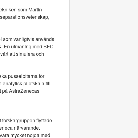
Tekniken som Martin
m separationsvetenskap,
l som vanligtvis används
ark. En utmaning med SFC
svårt att simulera och
ska pusselbitarna för
 analytisk pilotskala till
ept på AstraZenecas
t forskargruppen flyttade
aZeneca närvarande.
g vara mycket nöjda med