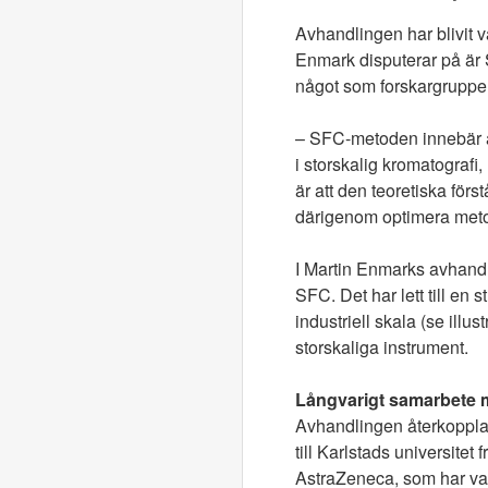
Avhandlingen har blivit 
Enmark disputerar på är 
något som forskargruppen
– SFC-metoden innebär a
i storskalig kromatogra
är att den teoretiska förs
därigenom optimera met
I Martin Enmarks avhandli
SFC. Det har lett till en s
industriell skala (se ill
storskaliga instrument.
Långvarigt samarbete 
Avhandlingen återkopplar 
till Karlstads universite
AstraZeneca, som har var