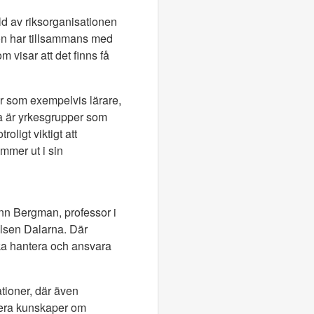
ld av riksorganisationen
Hon har tillsammans med
 visar att det finns få
er som exempelvis lärare,
ta är yrkesgrupper som
oligt viktigt att
mmer ut i sin
Ann Bergman, professor i
elsen Dalarna. Där
ska hantera och ansvara
tioner, där även
ntera kunskaper om