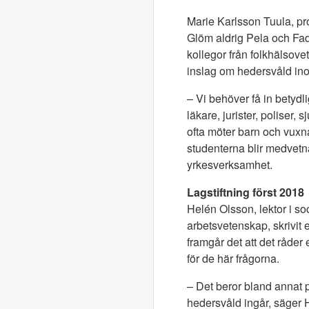
Marie Karlsson Tuula, pro
Glöm aldrig Pela och Fad
kollegor från folkhälsovet
inslag om hedersvåld inom
– Vi behöver få in betydl
läkare, jurister, poliser
ofta möter barn och vuxna
studenterna blir medvetn
yrkesverksamhet.
Lagstiftning först 2018
Helén Olsson, lektor i s
arbetsvetenskap, skrivit 
framgår det att det råder
för de här frågorna.
– Det beror bland annat p
hedersvåld ingår, säger 