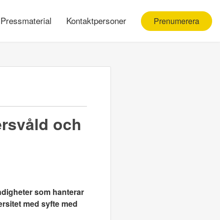
Pressmaterial
Kontaktpersoner
Prenumerera
ersvåld och
ndigheter som hanterar
versitet med syfte med