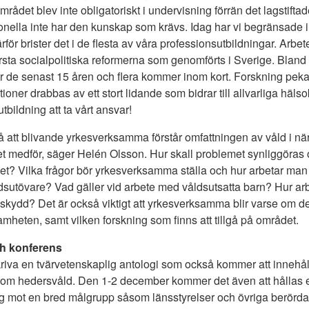
rådet blev inte obligatoriskt i undervisning förrän det lagstiftad
ionella inte har den kunskap som krävs. Idag har vi begränsade
för brister det i de flesta av våra professionsutbildningar. Arbet
örsta socialpolitiska reformerna som genomförts i Sverige. Bland
er de senast 15 åren och flera kommer inom kort. Forskning peka
lationer drabbas av ett stort lidande som bidrar till allvarliga hä
tbildning att ta vårt ansvar!
 att blivande yrkesverksamma förstår omfattningen av våld i när
t medför, säger Helén Olsson. Hur skall problemet synliggör
t? Vilka frågor bör yrkesverksamma ställa och hur arbetar man
dsutövare? Vad gäller vid arbete med våldsutsatta barn? Hur a
skydd? Det är också viktigt att yrkesverksamma blir varse om de
mheten, samt vilken forskning som finns att tillgå på området.
h konferens
 skriva en tvärvetenskaplig antologi som också kommer att innehåll
m hedersvåld. Den 1-2 december kommer det även att hållas e
 sig mot en bred målgrupp såsom länsstyrelser och övriga berörd