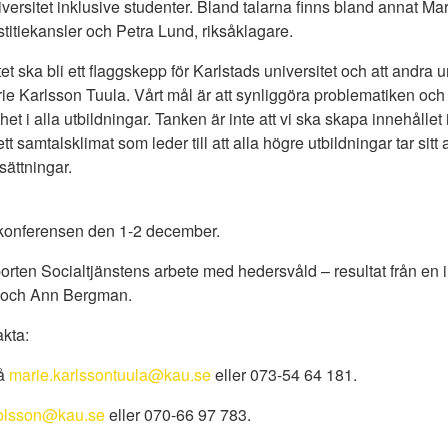
versitet inklusive studenter. Bland talarna finns bland annat Mar
stitiekansler och Petra Lund, riksåklagare.
ktet ska bli ett flaggskepp för Karlstads universitet och att andra 
Marie Karlsson Tuula. Vårt mål är att synliggöra problematiken 
t i alla utbildningar. Tanken är inte att vi ska skapa innehållet 
a ett samtalsklimat som leder till att alla högre utbildningar tar si
sättningar.
konferensen den 1-2 december.
orten Socialtjänstens arbete med hedersvåld – resultat från en 
n och Ann Bergman.
akta:
å
marie.karlssontuula@kau.se
eller 073-54 64 181.
olsson@kau.se
eller 070-66 97 783.