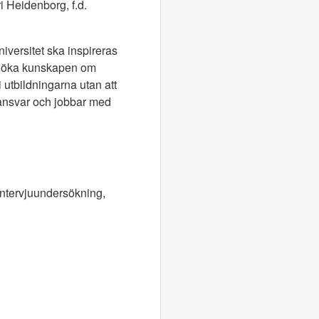
i Heidenborg, f.d.
universitet ska inspireras
och öka kunskapen om
i utbildningarna utan att
tt ansvar och jobbar med
intervjuundersökning,