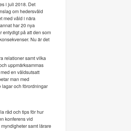
es i juli 2018. Det
 inslag om hedersvåld
et med våld i nära
 annat har 20 nya
r entydigt på att den som
lsokonsekvenser. Nu är det
a relationer samt vilka
as och uppmärksammas
 med en våldsutsatt
rbetar man med
 lagar och förordningar
a råd och tips för hur
n konferens vid
a myndigheter samt lärare