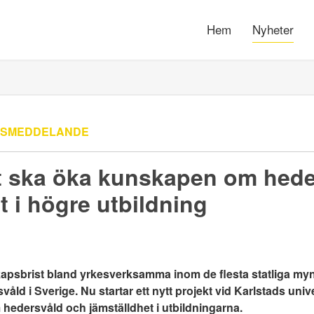
Hem
Nyheter
SSMEDDELANDE
kt ska öka kunskapen om hed
t i högre utbildning
kapsbrist bland yrkesverksamma inom de flesta statliga my
våld i Sverige. Nu startar ett nytt projekt vid Karlstads uni
m hedersvåld och jämställdhet i utbildningarna.