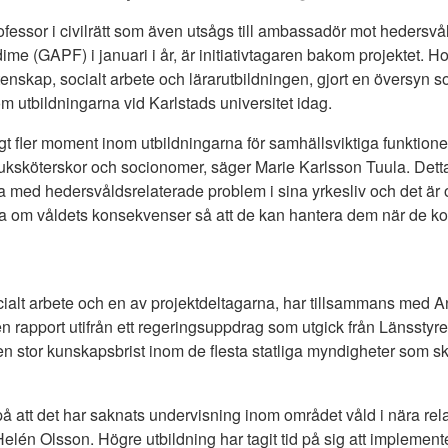
fessor i civilrätt som även utsågs till ambassadör mot hedersvå
ime (GAPF) i januari i år, är initiativtagaren bakom projektet. 
enskap, socialt arbete och lärarutbildningen, gjort en översyn som
 utbildningarna vid Karlstads universitet idag.
igt fler moment inom utbildningarna för samhällsviktiga funktion
, sjuksköterskor och socionomer, säger Marie Karlsson Tuula. Det
 med hedersvåldsrelaterade problem i sina yrkesliv och det är otr
a om våldets konsekvenser så att de kan hantera dem när de ko
ocialt arbete och en av projektdeltagarna, har tillsammans med 
en rapport utifrån ett regeringsuppdrag som utgick från Länsstyr
 en stor kunskapsbrist inom de flesta statliga myndigheter som 
å att det har saknats undervisning inom området våld i nära rela
Helén Olsson. Högre utbildning har tagit tid på sig att impleme