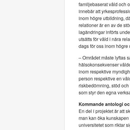
familjebaserat våld och om
innebär att yrkesprofess
inom högre utbildning, där
relationer är en av de st
lagändringar införts und
utsätts för våld i nära re
dags för oss inom högre u
– Området måste lyftas så
hälsokonsekvenser vålde
inom respektive myndighe
person respektive en vål
riskbedömning, stöd och 
som styr den egna verksa
Kommande antologi oc
En del i projektet är att
man kan öka kunskapen o
universitetet som riktar