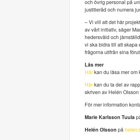
och övrig personal på uni
justitieråd och numera ju
– Vi vill att det här proje
av vårt initiativ, säger 
hedersvåld och jämställdhe
vi ska bidra till att skap
frågorna utifrån sina förut
Läs mer
Här
kan du läsa mer om 
Här
kan du ta del av rapp
skriven av Helén Olsso
För mer information kont
Marie Karlsson Tuula
p
Helén Olsson
på
helen.