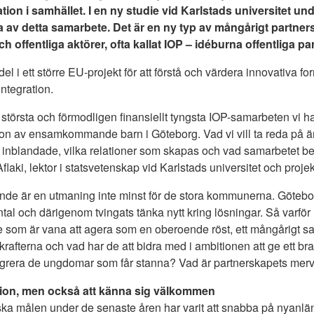
ation i samhället. I en ny studie vid Karlstads universitet u
a av detta samarbete. Det är en ny typ av mångårigt partne
och offentliga aktörer, ofta kallat IOP – idéburna offentliga p
l i ett större EU-projekt för att förstå och värdera innovativa f
integration.
e största och förmodligen finansiellt tyngsta IOP-samarbeten vi ha
on av ensamkommande barn i Göteborg. Vad vi vill ta reda på är
 inblandade, vilka relationer som skapas och vad samarbetet be
flaki, lektor i statsvetenskap vid Karlstads universitet och projek
nde är en utmaning inte minst för de stora kommunerna. Götebo
antal och därigenom tvingats tänka nytt kring lösningar. Så varför i
 de som är vana att agera som en oberoende röst, ett mångårigt
rafterna och vad har de att bidra med i ambitionen att ge ett b
ntegrera de ungdomar som får stanna? Vad är partnerskapets me
ation, men också att känna sig välkommen
tiska målen under de senaste åren har varit att snabba på nyanl