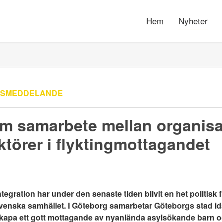
Hem
Nyheter
SSMEDDELANDE
om samarbete mellan organisa
aktörer i flyktingmottagandet
egration har under den senaste tiden blivit en het politisk 
svenska samhället. I Göteborg samarbetar Göteborgs stad i
t skapa ett gott mottagande av nyanlända asylsökande barn