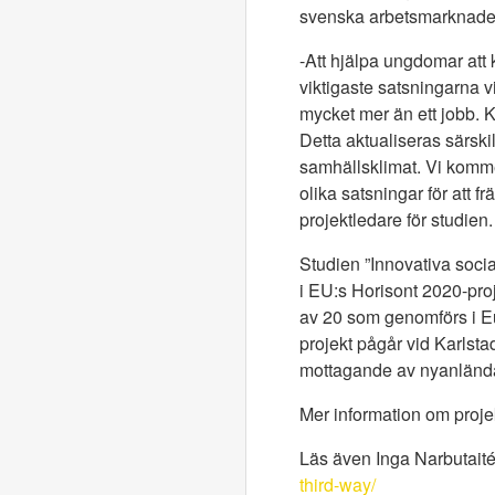
svenska arbetsmarknaden.
-Att hjälpa ungdomar at
viktigaste satsningarna 
mycket mer än ett jobb. K
Detta aktualiseras särsk
samhällsklimat. Vi komm
olika satsningar för att 
projektledare för studien.
Studien ”Innovativa soci
i EU:s Horisont 2020-pro
av 20 som genomförs i E
projekt pågår vid Karlsta
mottagande av nyanlända e
Mer information om projek
Läs även Inga Narbutaité
third-way/