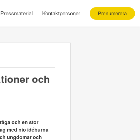
Pressmaterial
Kontaktpersoner
Prenumerera
tioner och
fråga och en stor
dag med nio idéburna
 och ungdomar och