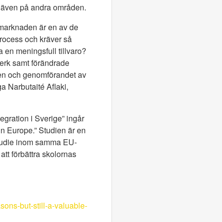
n även på andra områden.
smarknaden är en av de
process och kräver så
 en meningsfull tillvaro?
verk samt förändrade
gen och genomförandet av
ga Narbutaité Aflaki,
gration i Sverige” ingår
in Europe.” Studien är en
studie inom samma EU-
att förbättra skolornas
sons-but-still-a-valuable-