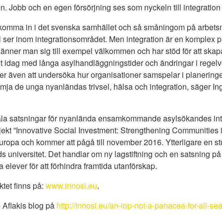
 Jobb och en egen försörjning ses som nyckeln till integratio
t komma in i det svenska samhället och så småningom på arbet
vi ser inom integrationsområdet. Men integration är en komplex 
änner man sig till exempel välkommen och har stöd för att skapa
ilt idag med långa asylhandläggningstider och ändringar i regel
er även att undersöka hur organisationer samspelar i planerin
främja de unga nyanländas trivsel, hälsa och integration, säger In
ala satsningar för nyanlända ensamkommande asylsökandes inte
jekt ”Innovative Social Investment: Strengthening Communities 
uropa och kommer att pågå till november 2016. Ytterligare en 
ds universitet. Det handlar om ny lagstiftning och en satsning på 
lever för att förhindra framtida utanförskap.
tet finns på:
www.innosi.eu
.
 Aflakis blog på
http://innosi.eu/an-iop-not-a-panacea-for-all-sea