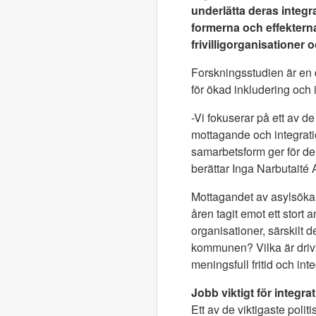
underlätta deras integr
formerna och effektern
frivilligorganisationer 
Forskningsstudien är en de
för ökad inkludering och 
-Vi fokuserar på ett av d
mottagande och integrati
samarbetsform ger för de
berättar Inga Narbutaité A
Mottagandet av asylsöka
åren tagit emot ett stort 
organisationer, särskilt
kommunen? Vilka är drivk
meningsfull fritid och i
Jobb viktigt för integr
Ett av de viktigaste poli