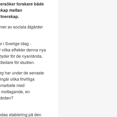
ndersöker forskare både
rskap mellan
artnerskap.
ormer av sociala åtgärder
r i Sverige idag -
 vilka effekter denna nya
tyder för de nyanlända,
tledare för studien.
rg har under de senaste
ngår olika frivilliga
 samarbete med
ra mottagande, en
rvärden?
ändas etablering på den