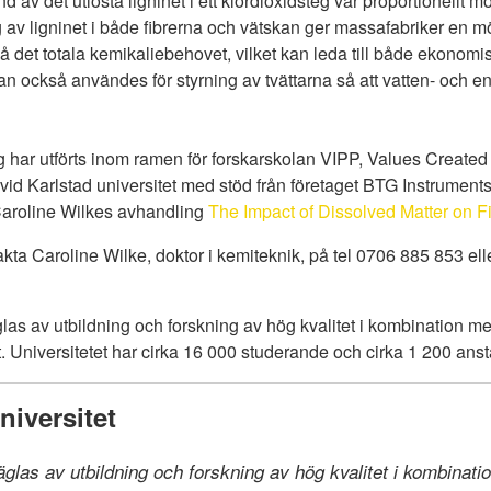
av det utlösta ligninet i ett klordioxidsteg var proportionellt mot
v ligninet i både fibrerna och vätskan ger massafabriker en möj
på det totala kemikaliebehovet, vilket kan leda till både ekonom
an också användes för styrning av tvättarna så att vatten- och e
g har utförts inom ramen för forskarskolan VIPP, Values Created
id Karlstad universitet med stöd från företaget BTG Instruments
 Caroline Wilkes avhandling
The Impact of Dissolved Matter on F
kta Caroline Wilke, doktor i kemiteknik, på tel 0706 885 853 ell
las av utbildning och forskning av hög kvalitet i kombination 
 Universitetet har cirka 16 000 studerande och cirka 1 200 anst
iversitet
räglas av utbildning och forskning av hög kvalitet i kombinat