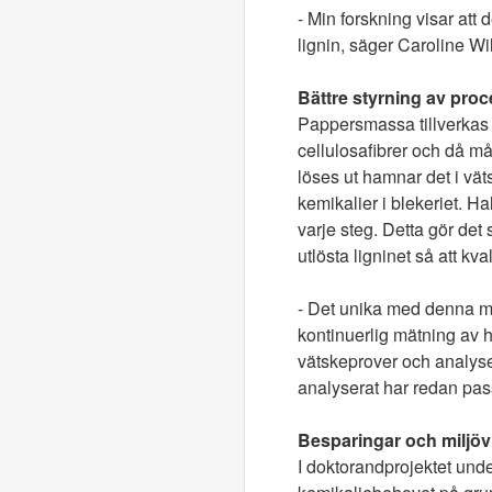
- Min forskning visar att
lignin, säger Caroline Wil
Bättre styrning av pro
Pappersmassa tillverkas g
cellulosafibrer och då må
löses ut hamnar det i vät
kemikalier i blekeriet. H
varje steg. Detta gör det 
utlösta ligninet så att k
- Det unika med denna mät
kontinuerlig mätning av ha
vätskeprover och analyser
analyserat har redan pass
Besparingar och miljöv
I doktorandprojektet under