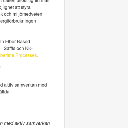
 halten utlöst lignin mätt
lighet att styra
isk och miljömedveten
nergiförbrukningen
 in Fiber Based
 i Säffle och KK-
iberline Processes.
er
med aktiv samverkan med
ällda.
ion med aktiv samverkan 