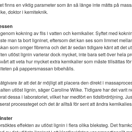
 det finns en viktig parameter som än så länge inte mätts på mass
ke, doktor i kemiteknik.
cessen
enom kokning av flis i vatten och kemikalier. Syftet med kokning
ste man ta bort ligninet, eftersom det kan ses som limmet mellan 
skan som omger fibrerna och det är sedan tidigare känt att det utl
alten utlöst lignin varierar dock mycket, inte bara sett över hela
svårt att veta hur mycket extra kemikalier som måste tillsättas fö
valiteten på pappersmassan bibehålls.
givare är att det är möjligt att placera den direkt i massaproce
lten utlöst lignin, säger Caroline Wilke. Tidigare har det varit n
at dessa i laboratoriet, vilket har medfört en tidsfördröjning. J
erat processteget och det är alltså för sent att ändra kemikalie
inster
söktes effekten av utlöst lignin i flera olika bleksteg. Det framk