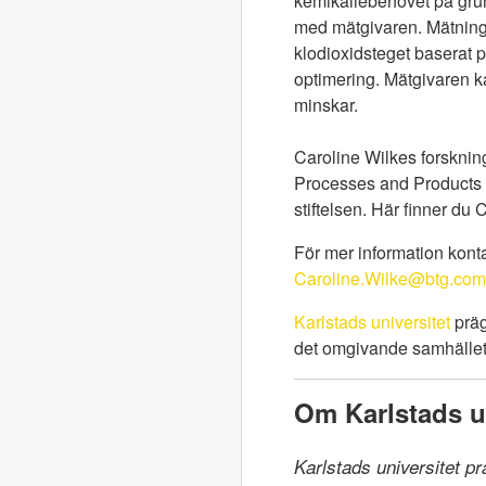
kemikaliebehovet på grund 
med mätgivaren. Mätning a
klodioxidsteget baserat 
optimering. Mätgivaren k
minskar.
Caroline Wilkes forsknin
Processes and Products v
stiftelsen. Här finner du
För mer information konta
Caroline.Wilke@btg.com
Karlstads universitet
präg
det omgivande samhället.
Om Karlstads un
Karlstads universitet p