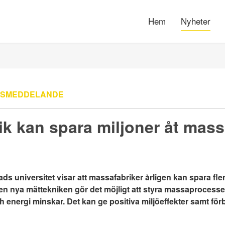
Hem
Nyheter
SSMEDDELANDE
k kan spara miljoner åt mass
ads universitet visar att massafabriker årligen kan spara fle
n nya mättekniken gör det möjligt att styra massaprocesse
ch energi minskar. Det kan ge positiva miljöeffekter samt för