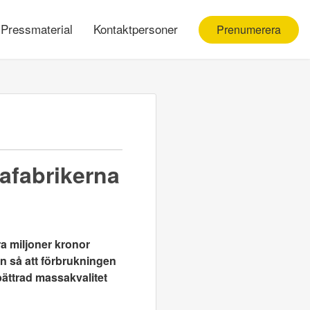
Pressmaterial
Kontaktpersoner
Prenumerera
afabrikerna
ra miljoner kronor
n så att förbrukningen
bättrad massakvalitet