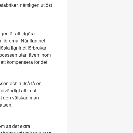
afabriker, nämligen utlöst
en är att frigöra
fibrerna. När ligninet
östa ligninet förbrukar
 processen utan även inom
r att kompensera för det
ssen och alltså få en
ödvändigt att ta ut
ust den vätskan man
satsen.
om att det extra