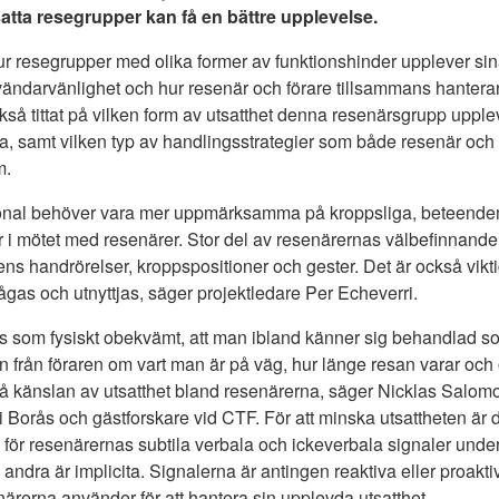
satta resegrupper kan få en bättre upplevelse.
r resegrupper med olika former av funktionshinder upplever sina
vändarvänlighet och hur resenär och förare tillsammans hantera
så tittat på vilken form av utsatthet denna resenärsgrupp upplev
etta, samt vilken typ av handlingsstrategier som både resenär och
m.
sonal behöver vara mer uppmärksamma på kroppsliga, beteend
 i mötet med resenärer. Stor del av resenärernas välbefinnande 
ns handrörelser, kroppspositioner och gester. Det är också vikt
gas och utnyttjas, säger projektledare Per Echeverri.
vs som fysiskt obekvämt, att man ibland känner sig behandlad som
ion från föraren om vart man är på väg, hur länge resan varar och 
å känslan av utsatthet bland resenärerna, säger Nicklas Salom
 Borås och gästforskare vid CTF. För att minska utsattheten är det
a för resenärernas subtila verbala och ickeverbala signaler unde
ndra är implicita. Signalerna är antingen reaktiva eller proaktiva 
närerna använder för att hantera sin upplevda utsatthet.