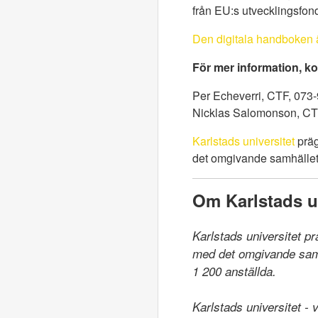
från EU:s utvecklingsfon
Den digitala handboken ä
För mer information
, k
Per Echeverri, CTF, 073
Nicklas Salomonson, CT
Karlstads universitet
präg
det omgivande samhället.
Om Karlstads un
Karlstads universitet p
med det omgivande samhä
1 200 anställda.

Karlstads universitet -