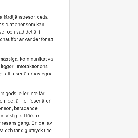
 färdtjänstresor, detta
r situationer som kan
er och vad det är i
 chaufför använder för att
emässiga, kommunikativa
ligger i interaktionens
igt att resenärernas egna
 gods, eller inte får
om det är fler resenärer
onson, biträdande
 viktigt att förare
r resans gång. En del av
och tar sig uttryck i tio