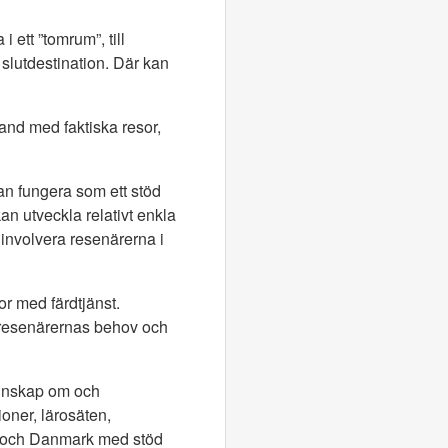
 ett ”tomrum”, till
slutdestination. Där kan
and med faktiska resor,
an fungera som ett stöd
n utveckla relativt enkla
 involvera resenärerna i
r med färdtjänst.
l resenärernas behov och
kunskap om och
oner, lärosäten,
rge och Danmark med stöd