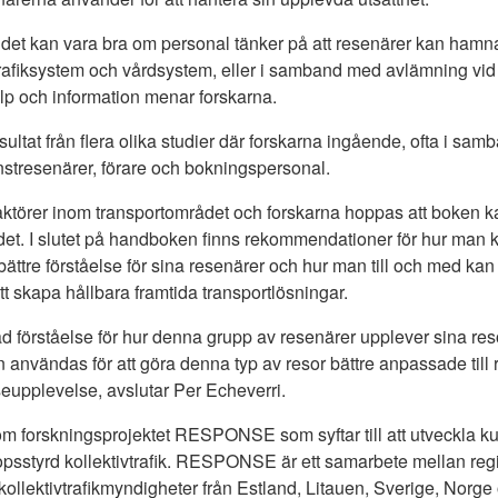
 det kan vara bra om personal tänker på att resenärer kan hamna i
rafiksystem och vårdsystem, eller i samband med avlämning vid 
älp och information menar forskarna.
tat från flera olika studier där forskarna ingående, ofta i samb
jänstresenärer, förare och bokningspersonal.
l aktörer inom transportområdet och forskarna hoppas att boken k
det. I slutet på handboken finns rekommendationer för hur man ka
bättre förståelse för sina resenärer och hur man till och med kan
t skapa hållbara framtida transportlösningar.
d förståelse för hur denna grupp av resenärer upplever sina reso
n användas för att göra denna typ av resor bättre anpassade til
eseupplevelse, avslutar Per Echeverri.
om forskningsprojektet RESPONSE som syftar till att utveckla 
opsstyrd kollektivtrafik. RESPONSE är ett samarbete mellan regi
h kollektivtrafikmyndigheter från Estland, Litauen, Sverige, No