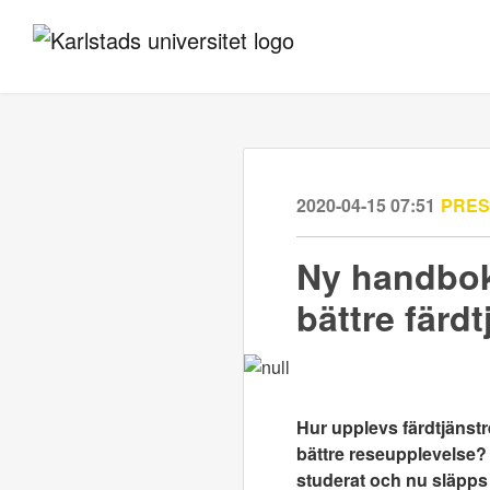
2020-04-15 07:51
PRE
Ny handbok 
bättre färd
Hur upplevs färdtjänst
bättre reseupplevelse? 
studerat och nu släpp