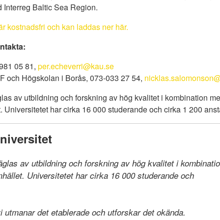
d Interreg Baltic Sea Region.
r kostnadsfri och kan laddas ner här.
ontakta:
-981 05 81,
per.echeverri@kau.se
F och Högskolan i Borås, 073-033 27 54,
nicklas.salomonson
las av utbildning och forskning av hög kvalitet i kombination 
 Universitetet har cirka 16 000 studerande och cirka 1 200 anst
iversitet
räglas av utbildning och forskning av hög kvalitet i kombinat
llet. Universitetet har cirka 16 000 studerande och

 vi utmanar det etablerade och utforskar det okända.