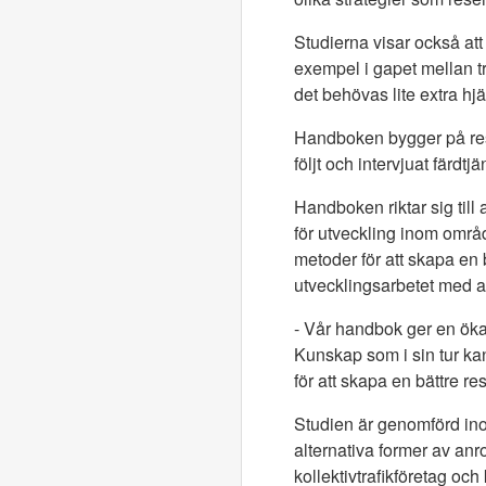
Studierna visar också att
exempel i gapet mellan t
det behövas lite extra hj
Handboken bygger på resul
följt och intervjuat färdt
Handboken riktar sig til
för utveckling inom områ
metoder för att skapa en 
utvecklingsarbetet med at
- Vår handbok ger en öka
Kunskap som i sin tur ka
för att skapa en bättre r
Studien är genomförd in
alternativa former av anr
kollektivtrafikföretag oc