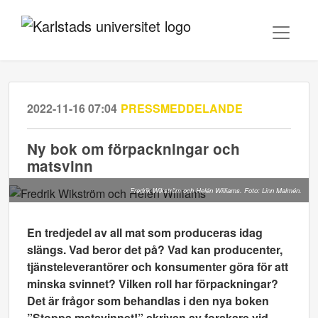
2022-11-16 07:04
PRESSMEDDELANDE
Ny bok om förpackningar och
matsvinn
Fredrik Wikström och Helén Williams. Foto: Linn Malmén.
En tredjedel av all mat som produceras idag
slängs. Vad beror det på? Vad kan producenter,
tjänsteleverantörer och konsumenter göra för att
minska svinnet? Vilken roll har förpackningar?
Det är frågor som behandlas i den nya boken
”Stoppa matsvinnet!” skriven av forskare vid