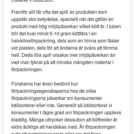
Framför allt får ofta det spill av produkten som
uppstår stor betydelse, speciellt när det gäller en
produkt med hög miljöpåverkan vilket kött är. I tuben
blir det kvar minst 5-10 gram köttfärs i en
halvkilosförpackning, dels som en hinna som fäster
vid plasten, dels för att ändarna är svåra att tömma
helt. Detta lilla spill orsakar mer miljöpåverkan än
vad man tjänat på att minska mängden material i
förpackningen.
Forskarna har även bedömt hur
förpackningsegenskaperna hos de olika
förpackningarna påverkar om konsumenter
källsorterar eller inte. Generellt så källsorterar vi
konsumenter i lägre grad om förpackningen upplevs
kladdig. Många uttrycker dessutom att köttrester är
extra äckliga att handskas med. Är förpackningen
svår att materialseparera eller om det finns