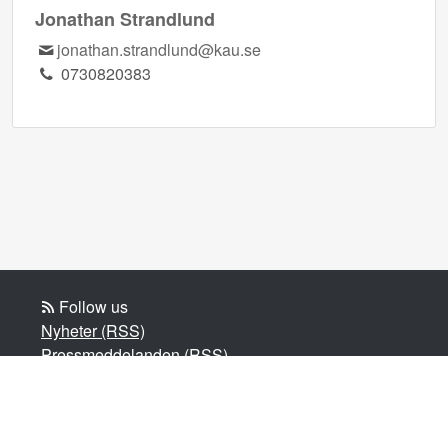
Jonathan Strandlund
jonathan.strandlund@kau.se
0730820383
Follow us
Nyheter (RSS)
Pressmeddelanden (RSS)
Bloggposter (RSS)
Powered by Notified