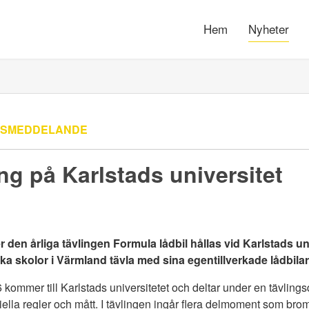
Hem
Nyheter
SSMEDDELANDE
ng på Karlstads universitet
en årliga tävlingen Formula lådbil hållas vid Karlstads uni
ika skolor i Värmland tävla med sina egentillverkade lådbilar
6 kommer till Karlstads universitetet och deltar under en tävlin
ciella regler och mått. I tävlingen ingår flera delmoment som b