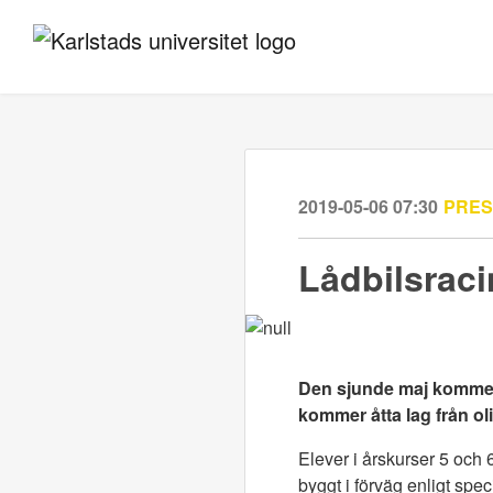
2019-05-06 07:30
PRE
Lådbilsraci
Den sjunde maj kommer d
kommer åtta lag från ol
Elever i årskurser 5 och 
byggt i förväg enligt spe