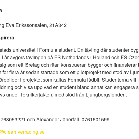
a
ning Eva Erikssonsalen, 21A342
spirera
stads universitet i Formula student. En tävling där studenter byg
. I år avgörs tävlingen på FS Netherlands i Holland och FS Czec
g som ett företag och ritar, konstruerar, bygger och finansierar bi
 för flera år sedan startade som ett pilotprojekt med stöd av L
örebilder i projektet som kallas Formula lådbil. Studenterna vill 
ldning och visa upp vad en student bland annat kan engagera si
rivs under Teknikerjakten, med stöd från Ljungbergsfonden.
 0768053221 och Alexander Jönerfall, 0761601599.
@clearriverracing.se