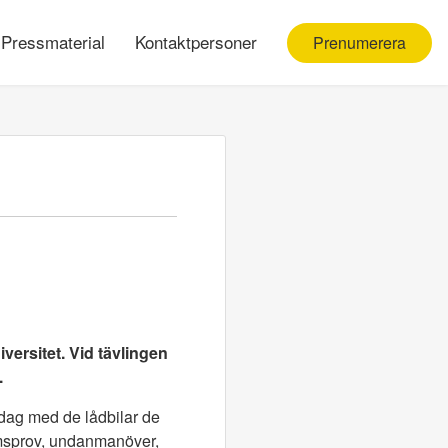
Pressmaterial
Kontaktpersoner
Prenumerera
versitet. Vid tävlingen
.
gsdag med de lådbilar de
romsprov, undanmanöver,