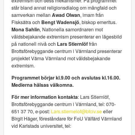
extremism och dess mekanismer. På programmet
står bland annat religionsdialog om mångfald och
samverkan mellan
Awad Olwan
, imam från
Fisksätra och
Bengt Wadensjö
, biskop emeritus.
Mona Sahlin
, Nationella samordnaren mot
våldsbejakande extremism presenterar en lägesbild
på nationell nivå och
Lars Stiernlöf
från
Brottsförebyggande centrum i Värmland presenterar
projektet Värna Värmland mot våldsbejakande
extremism.
Programmet börjar kl.9.00 och avslutas kl.16.00.
Medierna hälsas välkomna.
För mer information kontakta
: Lars Stiernlöf,
Brottsförebyggande centrum i Värmland, tel: 070-
651 37 70, e-post:
Lars.stiernelof@bfciv.se
eller
Birgit Häger, föreståndare för FoU Välfärd Värmland
vid Karlstads universitet, tel: