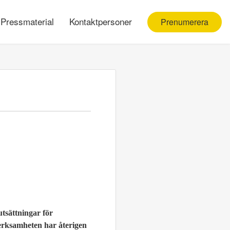
Pressmaterial
Kontaktpersoner
Prenumerera
utsättningar för
 Verksamheten har återigen