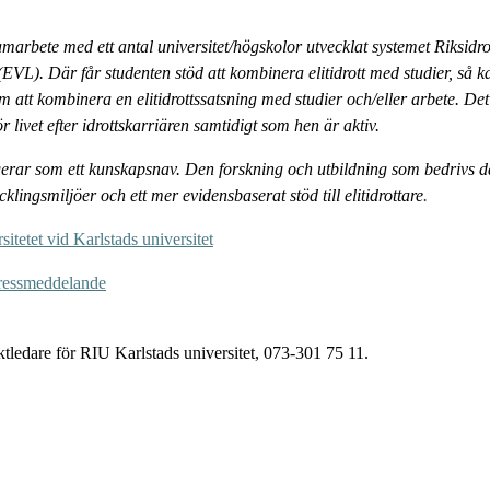
amarbete med ett antal universitet/högskolor utvecklat systemet Riksidro
 (EVL). Där får studenten stöd att kombinera elitidrott med studier, så k
 att kombinera en elitidrottssatsning med studier och/eller arbete. De
ör livet efter idrottskarriären samtidigt som hen är aktiv.
ngerar som ett kunskapsnav. Den forskning och utbildning som bedrivs dä
klingsmiljöer och ett mer evidensbaserat stöd till elitidrottare
.
itetet vid Karlstads universitet
pressmeddelande
ktledare för RIU Karlstads universitet, 073-301 75 11.