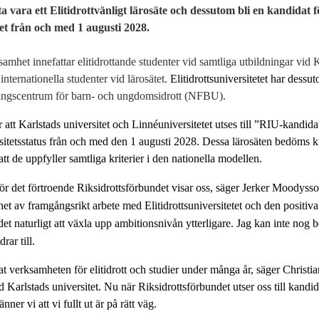
ta vara ett Elitidrottvänligt lärosäte och dessutom bli en kandidat för
itet från och med 1 augusti 2028.
samhet innefattar elitidrottande studenter vid samtliga utbildningar vid 
internationella studenter vid lärosätet.
Elitidrottsuniversitetet har dess
ningscentrum för barn- och ungdomsidrott (NFBU).
r att Karlstads universitet och Linnéuniversitetet utses till ”RIU-kandida
rsitetsstatus från och med den 1 augusti 2028. Dessa lärosäten bedöms
 att de uppfyller samtliga kriterier i den nationella modellen.
r det förtroende Riksidrottsförbundet visar oss, säger Jerker Moodysson
het av framgångsrikt arbete med Elitidrottsuniversitetet och den positiva 
et naturligt att växla upp ambitionsnivån ytterligare. Jag kan inte nog 
rar till.
at verksamheten för elitidrott och studier under många år, säger Christi
id Karlstads universitet. Nu när Riksidrottsförbundet utser oss till kandidat
er vi att vi fullt ut är på rätt väg.