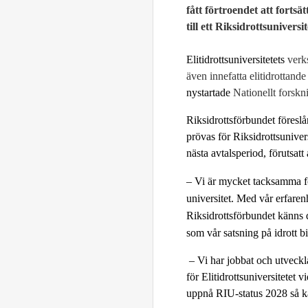
fått förtroendet att fortsät
till ett Riksidrottsunivers
Elitidrottsuniversitetets
verk
även innefatta elitidrottande 
nystartade
Nationellt forsk
Riksidrottsförbundet föreslå
prövas för Riksidrottsunive
nästa avtalsperiod, förutsatt
– Vi är mycket tacksamma fö
universitet. Med vår erfaren
Riksidrottsförbundet känns d
som vår satsning på idrott bid
–
Vi har jobbat och utveckl
för Elitidrottsuniversitetet v
uppnå RIU-status 2028 så känn