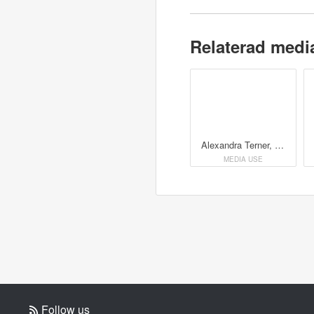
Relaterad medi
Alexandra Terner, innebandyspelare och student vid civilingejörsprogrammet med inriktning industriell ekonomi.
MEDIA USE
Follow us