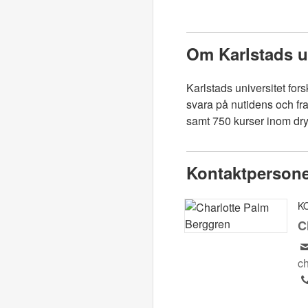
Om Karlstads un
Karlstads universitet for
svara på nutidens och fr
samt 750 kurser inom d
Kontaktperson
K
C
c