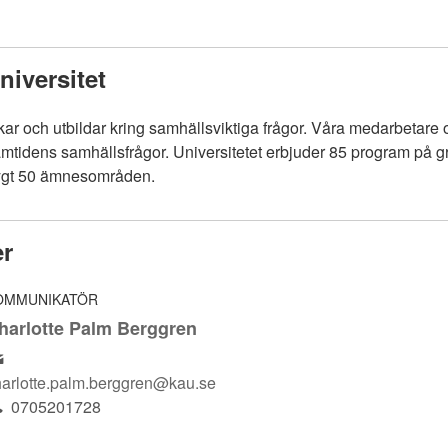
iversitet
skar och utbildar kring samhällsviktiga frågor. Våra medarbetare o
amtidens samhällsfrågor. Universitetet erbjuder 85 program på 
rygt 50 ämnesområden.
er
OMMUNIKATÖR
harlotte Palm Berggren
harlotte.palm.berggren@kau.se
0705201728