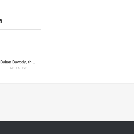
a
Dalian Dawody, thaiboxare och student vid civilekonomprogrammet.
MEDIA USE