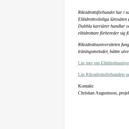
Riksidrottsförbundet har i s
Elitidrottsvänliga lärosäten
Dubbla karriärer handlar om
elitidrottare förbereder sig f
Riksidrottsuniversiteten fu
träningsmetoder, bättre utvec
Läs mer om Elitidrottsunivers
Läs Riksidrottsförbundets 
Kontakt:
Christian Augustsson,
proje