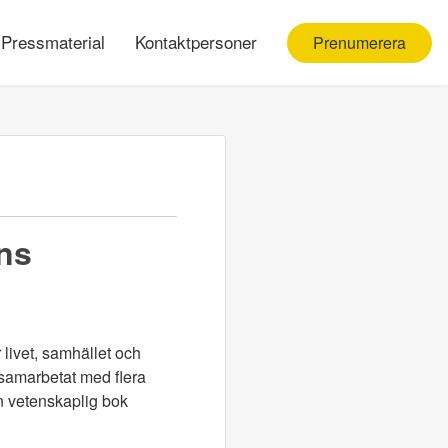
Pressmaterial
Kontaktpersoner
Prenumerera
ns
r livet, samhället och
 samarbetat med flera
en vetenskaplig bok