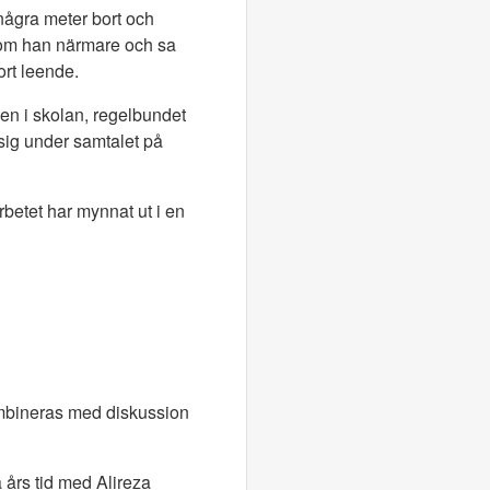
 några meter bort och
 kom han närmare och sa
ort leende.
en i skolan, regelbundet
 sig under samtalet på
rbetet har mynnat ut i en
kombineras med diskussion
 års tid med Alireza