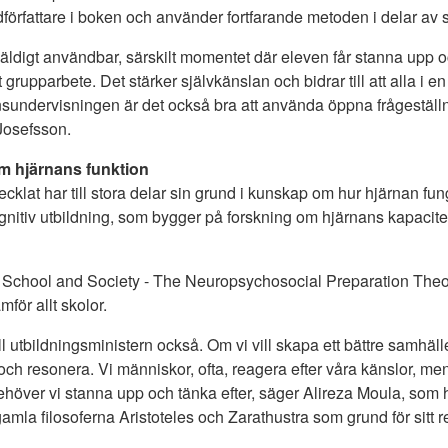
örfattare i boken och använder fortfarande metoden i delar av 
äldigt användbar, särskilt momentet där eleven får stanna upp och
 grupparbete. Det stärker självkänslan och bidrar till att alla i en
ionsundervisningen är det också bra att använda öppna frågeställn
 Josefsson.
m hjärnans funktion
klat har till stora delar sin grund i kunskap om hur hjärnan fun
ognitiv utbildning, som bygger på forskning om hjärnans kapacit
 School and Society - The Neuropsychosocial Preparation Theory
mför allt skolor.
ill utbildningsministern också. Om vi vill skapa ett bättre samhäl
och resonera. Vi människor, ofta, reagera efter våra känslor, men
ehöver vi stanna upp och tänka efter, säger Alireza Moula, som 
mla filosoferna Aristoteles och Zarathustra som grund för sitt