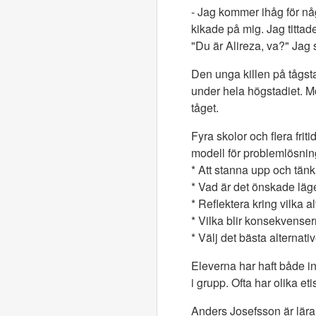
- Jag kommer ihåg för någ
kikade på mig. Jag titta
"Du är Alireza, va?" Jag 
Den unga killen på tågst
under hela högstadiet. Mo
tåget.
Fyra skolor och flera frit
modell för problemlösnin
* Att stanna upp och tänk
* Vad är det önskade läg
* Reflektera kring vilka 
* Vilka blir konsekvenser
* Välj det bästa alternati
Eleverna har haft både i
i grupp. Ofta har olika e
Anders Josefsson är lära