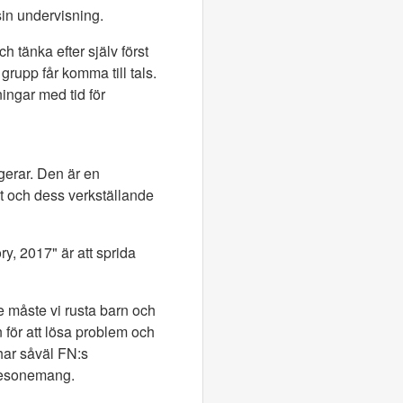
sin undervisning.
 tänka efter själv först
 grupp får komma till tals.
ingar med tid för
gerar. Den är en
et och dess verkställande
, 2017" är att sprida
le måste vi rusta barn och
 för att lösa problem och
har såväl FN:s
 resonemang.