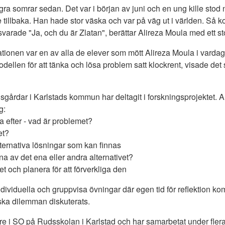
ra somrar sedan. Det var i början av juni och en ung kille stod
de tillbaka. Han hade stor väska och var på väg ut i världen. Så
svarade "Ja, och du är Zlatan", berättar Alireza Moula med ett st
ationen var en av alla de elever som mött Alireza Moula i vardag
dellen för att tänka och lösa problem satt klockrent, visade det
idsgårdar i Karlstads kommun har deltagit i forskningsprojektet. A
g:
a efter - vad är problemet?
et?
alternativa lösningar som kan finnas
na av det ena eller andra alternativet?
vet och planera för att förverkliga den
ndividuella och gruppvisa övningar där egen tid för reflektion 
tiska dilemman diskuterats.
re i SO på Rudsskolan i Karlstad och har samarbetat under flera