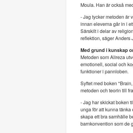
Moula. Han är också medf
- Jag tycker metoden är v
innan eleverna går in i ett
Särskilt i delar av relig
reflektion, säger Anders
Med grund i kunskap o
Metoden som Alireza utvec
emotionell, social och k
funktioner i pannloben.
Syftet med boken "Brain,
metoden och teorin till fra
- Jag har skickat boken t
unga för att kunna tänka 
skapa ett bra samhälle b
barnkonvention som de ga