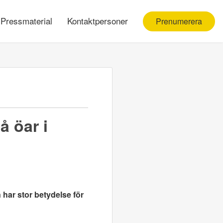
Pressmaterial
Kontaktpersoner
Prenumerera
å öar i
 har stor betydelse för