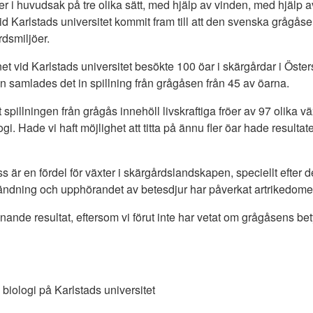
er i huvudsak på tre olika sätt, med hjälp av vinden, med hjälp 
vid Karlstads universitet kommit fram till att den svenska grågås
rdsmiljöer.
et vid Karlstads universitet besökte 100 öar i skärgårdar i Öst
n samlades det in spillning från grågåsen från 45 av öarna.
tt spillningen från grågås innehöll livskraftiga fröer av 97 olika vä
ogi. Hade vi haft möjlighet att titta på ännu fler öar hade resulta
 är en fördel för växter i skärgårdslandskapen, speciellt efter 
ändning och upphörandet av betesdjur har påverkat artrikedome
nnande resultat, eftersom vi förut inte har vetat om grågåsens bet
 biologi på Karlstads universitet