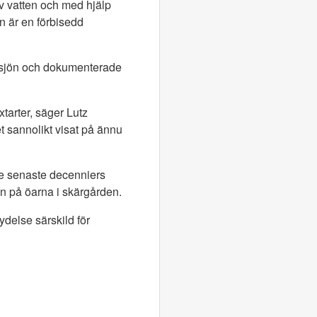
av vatten och med hjälp
en är en förbisedd
ersjön och dokumenterade
xtarter, säger Lutz
tet sannolikt visat på ännu
de senaste decenniers
n på öarna i skärgården.
ydelse särskild för