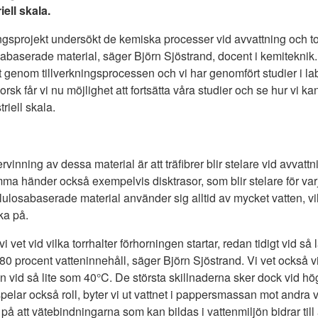
iell skala.
ningsprojekt undersökt de kemiska processer vid avvattning och 
sabaserade material, säger Björn Sjöstrand, docent i kemiteknik
t genom tillverkningsprocessen och vi har genomfört studier i l
sk får vi nu möjlighet att fortsätta våra studier och se hur vi ka
triell skala.
inning av dessa material är att träfibrer blir stelare vid avvattn
ma händer också exempelvis disktrasor, som blir stelare för var
ellulosabaserade material använder sig alltid av mycket vatten, vi
ka på.
vi vet vid vilka torrhalter förhorningen startar, redan tidigt vid så
 80 procent vatteninnehåll, säger Björn Sjöstrand. Vi vet också v
an vid så lite som 40°C. De största skillnaderna sker dock vid h
elar också roll, byter vi ut vattnet i pappersmassan mot andra 
på att vätebindningarna som kan bildas i vattenmiljön bidrar till 