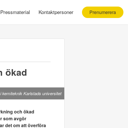
Pressmaterial
Kontaktpersoner
Prenumerera
ch ökad
i kemiteknik Karlstads universitet
verkning och ökad
er som avgör
ar det om att överföra