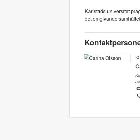
Karlstads universitet pr
det omgivande samhället.
Kontaktperson
K
C
Ko
na