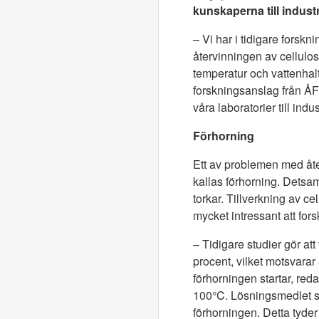
kunskaperna till industr
– Vi har i tidigare forsk
återvinningen av cellulo
temperatur och vattenhal
forskningsanslag från ÅFor
våra laboratorier till indus
Förhorning
Ett av problemen med återv
kallas förhorning. Detsam
torkar. Tillverkning av c
mycket intressant att fors
– Tidigare studier gör att 
procent, vilket motsvarar
förhorningen startar, red
100°C. Lösningsmedlet sp
förhorningen. Detta tyder 