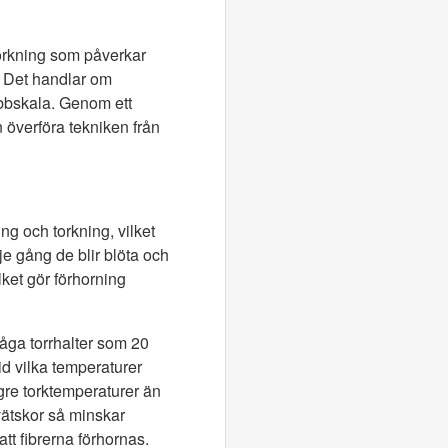
torkning som påverkar
. Det handlar om
abbskala. Genom ett
n överföra tekniken från
ing och torkning, vilket
je gång de blir blöta och
lket gör förhorning
 låga torrhalter som 20
id vilka temperaturer
ögre torktemperaturer än
vätskor så minskar
att fibrerna förhornas.