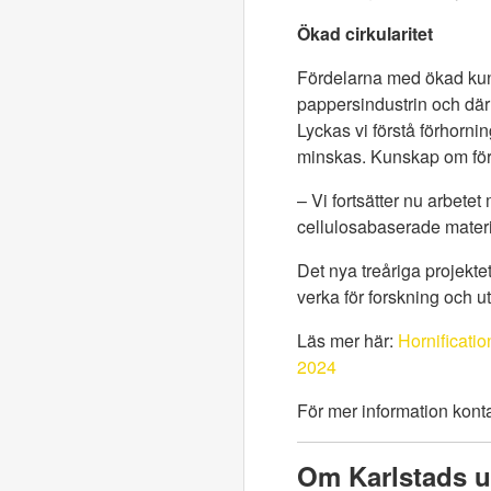
Ökad cirkularitet
Fördelarna med ökad kuns
pappersindustrin och därm
Lyckas vi förstå förhor
minskas. Kunskap om förho
– Vi fortsätter nu arbetet
cellulosabaserade materi
Det nya treåriga projekte
verka för forskning och u
Läs mer här:
Hornificati
2024
För mer information kont
Om Karlstads un