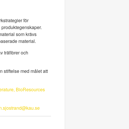
strategier för
de produktegenskaper.
material som krävs
baserade material.
v träfibrer och
n stiftelse med målet att
erature, BioResources
rn.sjostrand@kau.se