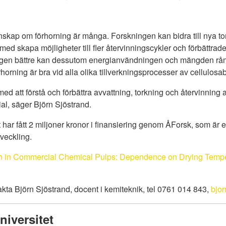
kap om förhorning är många. Forskningen kan bidra till nya tork
ed skapa möjligheter till fler återvinningscykler och förbättra
ningen bättre kan dessutom energianvändningen och mängden rå
rning är bra vid alla olika tillverkningsprocesser av cellulosa
 med att förstå och förbättra avvattning, torkning och återvinning a
al, säger Björn Sjöstrand.
t har fått 2 miljoner kronor i finansiering genom ÅForsk, som är e
tveckling.
on in Commercial Chemical Pulps: Dependence on Drying Temp
akta Björn Sjöstrand, docent i kemiteknik, tel 0761 014 843,
bjo
iversitet