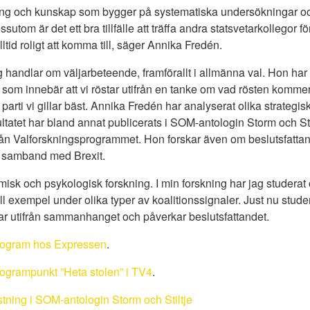
skning och kunskap som bygger på systematiska undersökningar 
utom är det ett bra tillfälle att träffa andra statsvetarkollegor för
ltid roligt att komma till, säger Annika Fredén.
 handlar om väljarbeteende, framförallt i allmänna val. Hon har
g som innebär att vi röstar utifrån en tanke om vad rösten kommer 
 parti vi gillar bäst. Annika Fredén har analyserat olika strate­gi­sk
tatet har bland annat publicerats i SOM-antologin Storm och Stil
 från Valforskningsprogrammet. Hon forskar även om beslutsfatta
i samband med Brexit.
isk och psykologisk forskning. I min forskning har jag studerat o
, till exempel under olika typer av koalitionssignaler. Just nu stud
r utifrån sammanhanget och påverkar beslutsfattandet.
rogram hos Expressen
.
ogrampunkt ”Heta stolen” i TV4
.
stning i SOM-antologin Storm och Stiltje