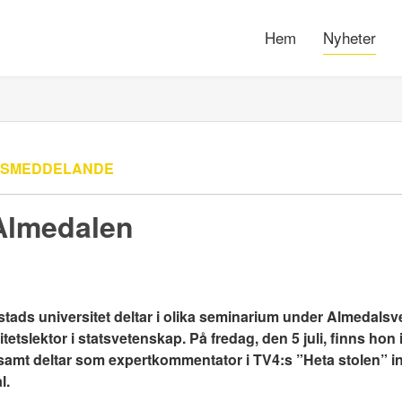
Hem
Nyheter
SSMEDDELANDE
 Almedalen
lstads universitet deltar i olika seminarium under Almedals
etslektor i statsvetenskap. På fredag, den 5 juli, finns hon
 samt deltar som expertkommentator i TV4:s ”Heta stolen” in
l.