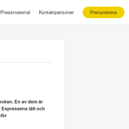
Pressmaterial
Kontaktpersoner
Prenumerera
veckan. En av dem är
 i Expressens tält och
för