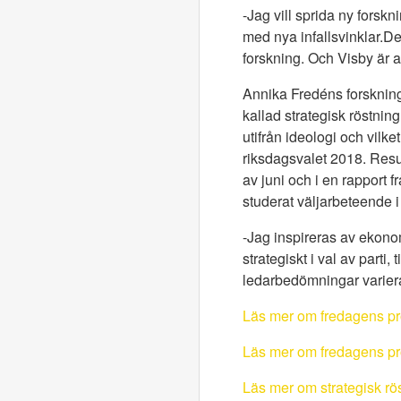
-Jag vill sprida ny for
med nya infallsvinklar.Dess
forskning. Och Visby är al
Annika Fredéns forskning
kallad strategisk röstnin
utifrån ideologi och vilket
riksdagsvalet 2018. Resul
av juni och i en rapport
studerat väljarbeteende 
-Jag inspireras av ekonom
strategiskt i val av parti
ledarbedömningar variera
Läs mer om fredagens p
Läs mer om fredagens pr
Läs mer om strategisk rö