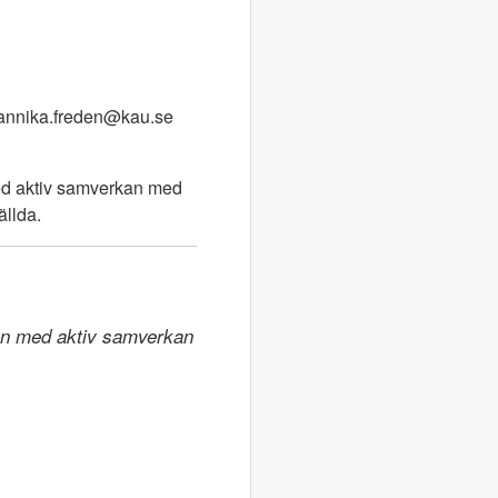
annika.freden@kau.se
med aktiv samverkan med
ällda.
ion med aktiv samverkan 