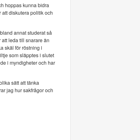
och hoppas kunna bidra
 att diskutera politik och
 bland annat studerat så
att leda till snarare än
a skäl för röstning i
tje som släpptes i slutet
nde i myndigheter och har
lika sätt att tänka
erar jag hur sakfrågor och