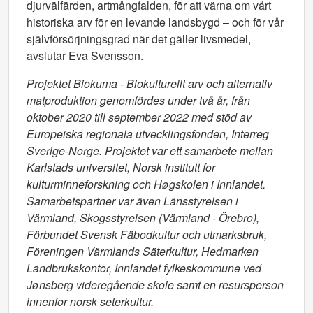
djurvälfärden, artmångfalden, för att värna om vårt
historiska arv för en levande landsbygd – och för vår
självförsörjningsgrad när det gäller livsmedel,
avslutar Eva Svensson.
Projektet Biokuma - Biokulturellt arv och alternativ
matproduktion genomfördes under två år, från
oktober 2020 till september 2022 med stöd av
Europeiska regionala utvecklingsfonden, Interreg
Sverige-Norge. Projektet var ett samarbete mellan
Karlstads universitet, Norsk institutt for
kulturminneforskning och H
øgskolen i Innlandet.
Samarbetspartner var även Länsstyrelsen i
Värmland, Skogsstyrelsen (Värmland - Örebro),
Förbundet Svensk Fäbodkultur och utmarksbruk,
Föreningen Värmlands Säterkultur, Hedmarken
Landbrukskontor, Innlandet fylkeskommune ved
Jønsberg videregående skole samt en resursperson
innenfor norsk seterkultur.