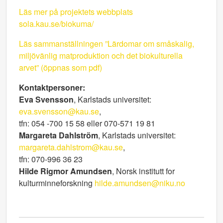
Läs mer på projektets webbplats
sola.kau.se/biokuma/
Läs sammanställningen ”Lärdomar om småskalig,
miljövänlig matproduktion och det biokulturella
arvet” (öppnas som pdf)
Kontaktpersoner:
Eva Svensson
, Karlstads universitet:
eva.svensson@kau.se
,
tfn: 054 -700 15 58 eller 070-571 19 81
Margareta Dahlström
, Karlstads universitet:
margareta.dahlstrom@kau.se
,
tfn: 070-996 36 23
Hilde Rigmor Amundsen
, Norsk institutt for
kulturminneforskning
hilde.amundsen@niku.no