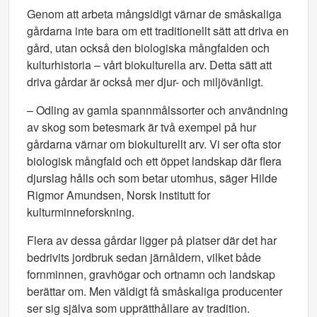
Genom att arbeta mångsidigt värnar de småskaliga
gårdarna inte bara om ett traditionellt sätt att driva en
gård, utan också den biologiska mångfalden och
kulturhistoria – vårt biokulturella arv. Detta sätt att
driva gårdar är också mer djur- och miljövänligt.
– Odling av gamla spannmålssorter och användning
av skog som betesmark är två exempel på hur
gårdarna värnar om biokulturellt arv. Vi ser ofta stor
biologisk mångfald och ett öppet landskap där flera
djurslag hålls och som betar utomhus, säger Hilde
Rigmor Amundsen, Norsk institutt for
kulturminneforskning.
Flera av dessa gårdar ligger på platser där det har
bedrivits jordbruk sedan järnåldern, vilket både
fornminnen, gravhögar och ortnamn och landskap
berättar om. Men väldigt få småskaliga producenter
ser sig själva som upprätthållare av tradition.