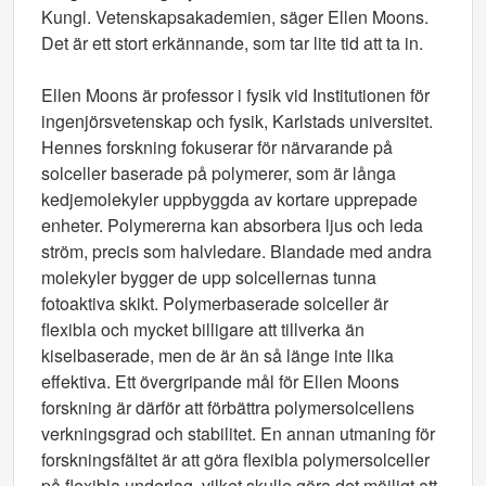
Kungl. Vetenskapsakademien, säger Ellen Moons.
Det är ett stort erkännande, som tar lite tid att ta in.
Ellen Moons är professor i fysik vid Institutionen för
ingenjörsvetenskap och fysik, Karlstads universitet.
Hennes forskning fokuserar för närvarande på
solceller baserade på polymerer, som är långa
kedjemolekyler uppbyggda av kortare upprepade
enheter. Polymererna kan absorbera ljus och leda
ström, precis som halvledare. Blandade med andra
molekyler bygger de upp solcellernas tunna
fotoaktiva skikt. Polymerbaserade solceller är
flexibla och mycket billigare att tillverka än
kiselbaserade, men de är än så länge inte lika
effektiva. Ett övergripande mål för Ellen Moons
forskning är därför att förbättra polymersolcellens
verkningsgrad och stabilitet. En annan utmaning för
forskningsfältet är att göra flexibla polymersolceller
på flexibla underlag, vilket skulle göra det möjligt att