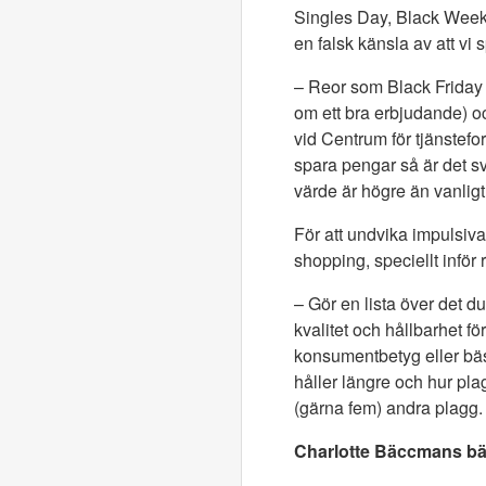
Singles Day, Black Week
en falsk känsla av att vi 
– Reor som Black Friday l
om ett bra erbjudande) oc
vid Centrum för tjänstefor
spara pengar så är det sv
värde är högre än vanligt
För att undvika impulsiv
shopping, speciellt inför
– Gör en lista över det d
kvalitet och hållbarhet fö
konsumentbetyg eller bäst
håller längre och hur pla
(gärna fem) andra plagg.
Charlotte Bäccmans bäs