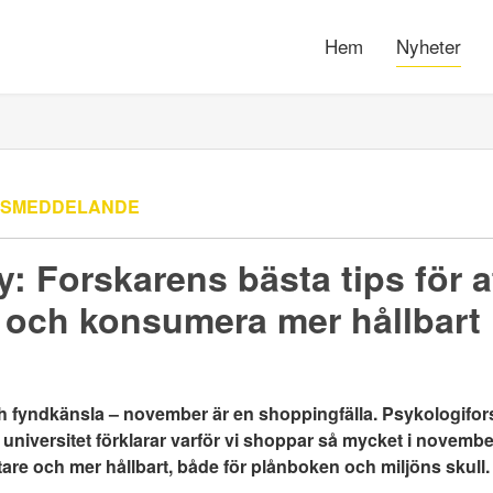
Hem
Nyheter
SSMEDDELANDE
y: Forskarens bästa tips för 
n och konsumera mer hållbart
h fyndkänsla – november är en shoppingfälla. Psykologifor
niversitet förklarar varför vi shoppar så mycket i novembe
rtare och mer hållbart, både för plånboken och miljöns skull.