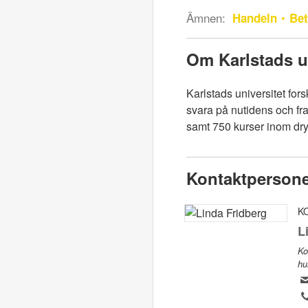
Ämnen:
Handeln
Bet
Om Karlstads un
Karlstads universitet for
svara på nutidens och fr
samt 750 kurser inom d
Kontaktperson
K
L
Ko
hu