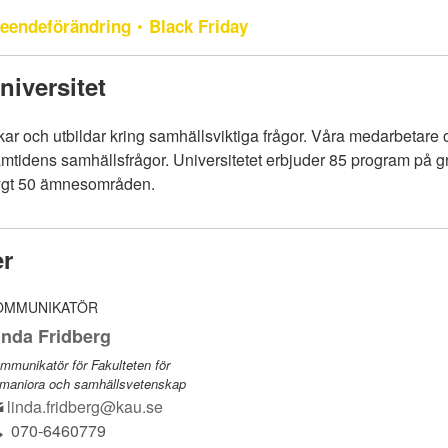
eendeförändring
Black Friday
iversitet
skar och utbildar kring samhällsviktiga frågor. Våra medarbetare o
amtidens samhällsfrågor. Universitetet erbjuder 85 program på 
rygt 50 ämnesområden.
er
OMMUNIKATÖR
inda Fridberg
mmunikatör för Fakulteten för
maniora och samhällsvetenskap
linda.fridberg@kau.se
070-6460779