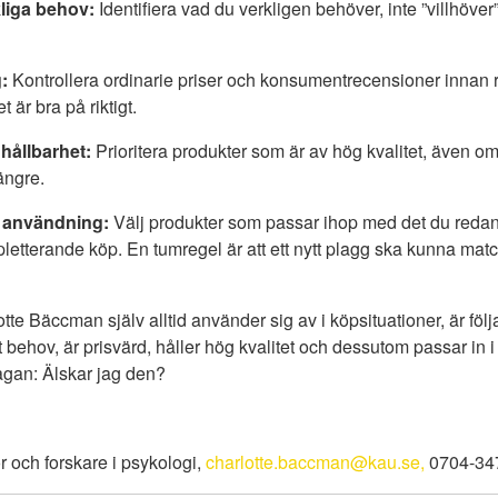
kliga behov:
Identifiera vad du verkligen behöver, inte ”villhöver”, 
:
Kontrollera ordinarie priser och konsumentrecensioner innan rea
 är bra på riktigt.
 hållbarhet:
Prioritera produkter som är av hög kvalitet, även om
ängre.
g användning:
Välj produkter som passar ihop med det du redan 
pletterande köp. En tumregel är att ett nytt plagg ska kunna ma
tte Bäccman själv alltid använder sig av i köpsituationer, är följ
 behov, är prisvärd, håller hög kvalitet och dessutom passar in i 
rågan: Älskar jag den?
r och forskare i psykologi,
charlotte.baccman@kau.se,
0704-34