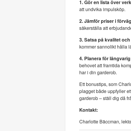
1. Gör en lista över ver
att undvika impulsköp.
2. Jämför priser i förväg
säkerställa att erbjudandet
3. Satsa på kvalitet och
kommer sannolikt hålla l
4. Planera för långvari
behovet att framtida kom
har i din garderob.
Ett bonustips, som Charlo
plagget både uppfyller ett
garderob – ställ dig då f
Kontakt:
Charlotte Bäccman, lekto