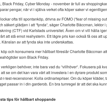
, Black Friday, Cyber Monday - november är full av shoppingka
sparar pengar, när vi i själva verket ofta köper saker vi egentlige
ockar ofta till spontanköp, drivna av FOMO (”fear of missing out
h säkert glädjen i att ”fynda”, säger Charlotte Bäccman, lektor i
skning (CTF) vid Karlstads universitet. Även om vi vill hålla igen f
årt att stå emot reahysterin. Ett lägre pris kan också få oss att 
. Känslan av att fynda ska inte underskattas.
a köp och konsumera mer hållbart föreslår Charlotte Bäccman at
 reahögtider som Black Friday.
u verkligen behöver, inte bara vad du ”villhöver”. Fokusera på kva
r att se om det kan vara värt att investera i en dyrare produkt som
-i-test-recensioner. Kolla ordinariepriser. Om du köper kläder, 
gget passar in i din garderob. En bra tumregel är att det ska ku
ta tips för hållbart shoppande