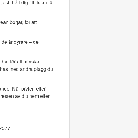
och håll dig till listan för
n börjar, för att
 de är dyrare – de
har för att minska
tchas med andra plagg du
ande: När prylen eller
resten av ditt hem eller
7577