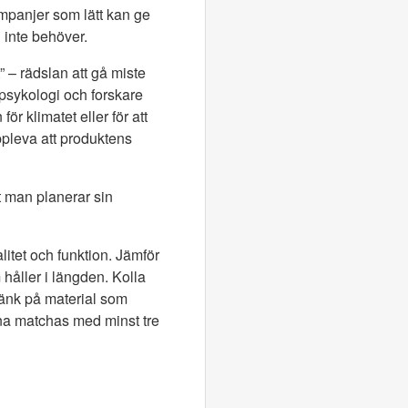
mpanjer som lätt kan ge
n inte behöver.
” – rädslan att gå miste
 psykologi och forskare
ör klimatet eller för att
uppleva att produktens
t man planerar sin
litet och funktion. Jämför
 håller i längden. Kolla
tänk på material som
nna matchas med minst tre