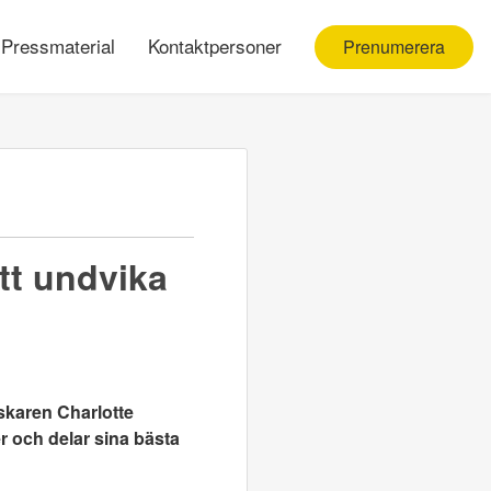
Pressmaterial
Kontaktpersoner
Prenumerera
att undvika
skaren Charlotte
r och delar sina bästa