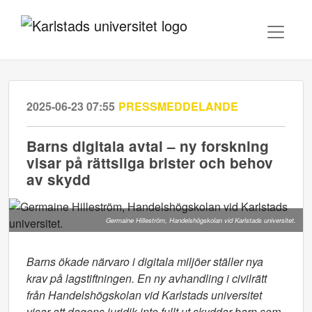
2025-06-23 07:55
PRESSMEDDELANDE
Barns digitala avtal – ny forskning
visar på rättsliga brister och behov
av skydd
Germaine Hilleström, Handelshögskolan vid Karlstads universitet.
Barns ökade närvaro i digitala miljöer ställer nya
krav på lagstiftningen. En ny avhandling i civilrätt
från Handelshögskolan vid Karlstads universitet
visar att dagens juridik inte fullt ut skyddar barn som