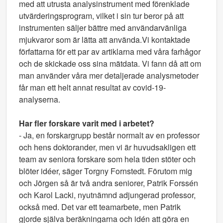
med att utrusta analysinstrument med förenklade
utvärderingsprogram, vilket i sin tur beror på att
instrumenten säljer bättre med användarvänliga
mjukvaror som är lätta att använda.Vi kontaktade
författarna för ett par av artiklarna med våra farhågor
och de skickade oss sina mätdata. Vi fann då att om
man använder våra mer detaljerade analysmetoder
får man ett helt annat resultat av covid-19-
analyserna.
Har fler forskare varit med i arbetet?
- Ja, en forskargrupp består normalt av en professor
och hens doktorander, men vi är huvudsakligen ett
team av seniora forskare som hela tiden stöter och
blöter idéer, säger Torgny Fornstedt. Förutom mig
och Jörgen så är två andra seniorer, Patrik Forssén
och Karol Lacki, nyutnämnd adjungerad professor,
också med. Det var ett teamarbete, men Patrik
gjorde själva beräkningarna och idén att göra en