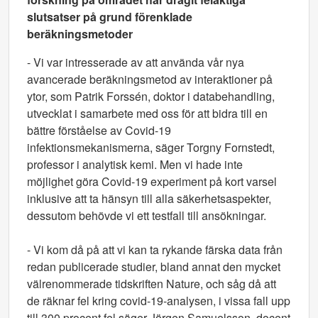
slutsatser på grund förenklade
beräkningsmetoder
- Vi var intresserade av att använda vår nya
avancerade beräkningsmetod av interaktioner på
ytor, som Patrik Forssén, doktor i databehandling,
utvecklat i samarbete med oss för att bidra till en
bättre förståelse av Covid-19
infektionsmekanismerna, säger Torgny Fornstedt,
professor i analytisk kemi. Men vi hade inte
möjlighet göra Covid-19 experiment på kort varsel
inklusive att ta hänsyn till alla säkerhetsaspekter,
dessutom behövde vi ett testfall till ansökningar.
- Vi kom då på att vi kan ta rykande färska data från
redan publicerade studier, bland annat den mycket
välrenommerade tidskriften Nature, och såg då att
de räknar fel kring covid-19-analysen, i vissa fall upp
till 300 procent fel säger Jörgen Samuelsson, docent