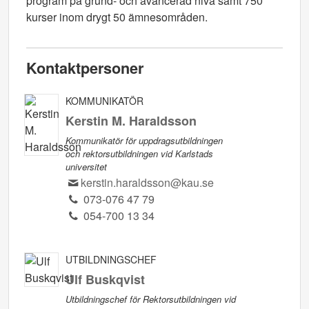
program på grund- och avancerad nivå samt 750
kurser inom drygt 50 ämnesområden.
Kontaktpersoner
KOMMUNIKATÖR
Kerstin M. Haraldsson
Kommunikatör för uppdragsutbildningen
och rektorsutbildningen vid Karlstads
universitet
kerstin.haraldsson@kau.se
073-076 47 79
054-700 13 34
UTBILDNINGSCHEF
Ulf Buskqvist
Utbildningschef för Rektorsutbildningen vid