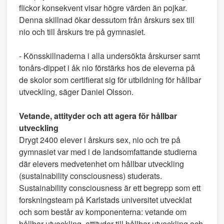
flickor konsekvent visar högre värden än pojkar.
Denna skillnad ökar dessutom från årskurs sex till
nio och till årskurs tre på gymnasiet.
- Könsskillnaderna i alla undersökta årskurser samt
tonårs-dippet i åk nio förstärks hos de eleverna på
de skolor som certifierat sig för utbildning för hållbar
utveckling, säger Daniel Olsson.
Vetande, attityder och att agera för hållbar
utveckling
Drygt 2400 elever i årskurs sex, nio och tre på
gymnasiet var med i de landsomfattande studierna
där elevers medvetenhet om hållbar utveckling
(sustainability consciousness) studerats.
Sustainability consciousness är ett begrepp som ett
forskningsteam på Karlstads universitet utvecklat
och som består av komponenterna: vetande om
hållbar utveckling, attityder till hållbar utveckling och