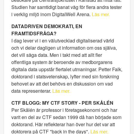
Studien har samtidigt banat väg för flera andra tester
i verklig miljö inom DigitalWell Arena.
Läs mer.
DATADRIVEN DEMOKRATI, EN
FRAMTIDSFRÅGA?
I dag lever vi i en välutvecklad digitaliserad värld
och vi delar dagligen ut information om oss själva,
det vill säga data. Men i takt med att allt fler
offentliga system är beroende av medborgarens
digitala data uppstår flertalet utmaningar. Petter Falk,
doktorand i statsvetenskap, lyfter med sin forskning
behovet av att det behövs en diskussion om vad
data representerar.
Läs mer.
CTF BLOGG: MY CTF STORY - PER SKÅLÉN
Per Skålén är professor i företagsekonomi och har
varit en del av CTF sedan 1999 då han började som
doktorand. Här reflekterar han över hur det var att
doktorera på CTF "back in the days".
Läs mer.