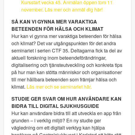
Kursstart vecka 45. Anmälan öppen tom 11
november. Läs mer och anmäl dig här!
SÅ KAN VI GYNNA MER VARAKTIGA
BETEENDEN FÖR HÄLSA OCH KLIMAT
Hur kan vi gynna mer varaktiga beteenden för hälsa
och klimat? Det var utgångspunkten för det andra
seminariet i serien CTF 35. Deltagarna fick ta del av
aktuell forskning inom beteendeförändringar,
digitalisering och tjänsteutveckling och konkreta tips
på hur man kan stötta människor och organisationer
till mer hållbara beteenden som främjar hälsa och
klimat.
Läs mer och se seminariet här.
STUDIE GER SVAR OM HUR ANVÄNDARE KAN
BIDRA TILL DIGITAL SJUKHUSGUIDE
Hur kan användare bidra till att utveckla en app från
grunden – i verklig miljö? En ny studie ger
vägledning om ett digitalt verktyg kan hjälpa
besökare på Centralsjukhuset i Karlstad att hitta rätt.