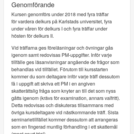
Genomförande
Kursen genomförs under 2018 med fyra träffar
för vardera delkurs på Karlstads universitet, fyra
under våren för delkurs I och fyra träffar under
hösten för delkurs II.
Vid träffarna ges föreläsningar och övningar gås
igenom samt redovisas PM-uppgifter. Inför varje
tillfälle ges läsanvisningar angående de frågor som
behandlas vid tillfället. Förutom till kursstarten
kommer du som deltagare inför varje träff dessutom
få i uppgift att skriva ett PM i en angiven
skatterättslig fråga som knyter an till det som nyss
gåtts igenom (krävs för examination, annars valfritt).
Detta redovisas och diskuteras tillsammans med
övriga kursdeltagare vid nästkommande träff. Sista
seminarietillfället kommer dessutom att arrangeras
som en fingerad muntlig förhandling i ett skattemål
(moot court trial).