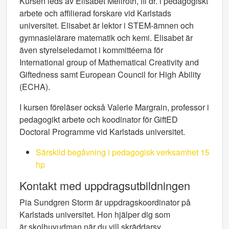
Kursen leds av Elisabet Mellroth, fil dr. i pedagogiskt
arbete och affilierad forskare vid Karlstads
universitet. Elisabet är lektor i STEM-ämnen och
gymnasielärare matematik och kemi. Elisabet är
även styrelseledamot i kommittéerna för
International group of Mathematical Creativity and
Giftedness samt European Council for High Ability
(ECHA).
I kursen föreläser också Valerie Margrain, professor i
pedagogikt arbete och koodinator för GiftED
Doctoral Programme vid Karlstads universitet.
Särskild begåvning i pedagogisk verksamhet 15
hp
Kontakt med uppdragsutbildningen
Pia Sundgren Storm är uppdragskoordinator på
Karlstads universitet. Hon
hjälper dig som
är skolhuvudman när du vill skräddarsy