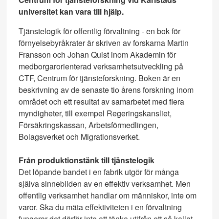
universitet kan vara till hjälp.
Tjänstelogik för offentlig förvaltning - en bok för
förnyelsebyråkrater är skriven av forskarna Martin
Fransson och Johan Quist inom Akademin för
medborgarorienterad verksamhetsutveckling på
CTF, Centrum för tjänsteforskning. Boken är en
beskrivning av de senaste tio årens forskning inom
området och ett resultat av samarbetet med flera
myndigheter, till exempel Regeringskansliet,
Försäkringskassan, Arbetsförmedlingen,
Bolagsverket och Migrationsverket.
Från produktionstänk till tjänstelogik
Det löpande bandet i en fabrik utgör för många
själva sinnebilden av en effektiv verksamhet. Men
offentlig verksamhet handlar om människor, inte om
varor. Ska du mäta effektiviteten i en förvaltning
fungerar det därför inte att tänka utifrån ett så kallat