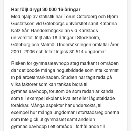
Har följt drygt 30 000 16-åringar
Med hjälp av statistik har Torun Österberg och Björn
Gustafsson vid Göteborgs universitet samt Katarina
Katz från Handelshögskolan vid Karlstads
universitet, följt alla 16-åringar i Stockholm,
Göteborg och Malmö. Undersökningen omfattar åren
2001−2006 och totalt ingick 30 514 ungdomar.
Risken för gymnasieavhopp steg markant i områden
där det bodde många högutbildade som inte kommit
in på arbetsmarknaden. Studien har tagit reda på
vilka faktorer som kan tänkas bidra till
gymnasieavhopp, förutom de som redan är kända,
som till exempel skolans kvalitet eller lågutbildade
föräldrar. Många aspekter har undersökts, till
exempel hur många ungdomar i storstadsregionerna
som inte gick ut gymnasiet samt andelen
gymnasieavhopp i ett område i förhållande till