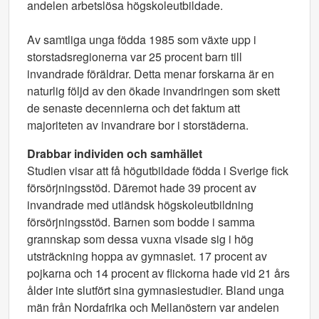
andelen arbetslösa högskoleutbildade.
Av samtliga unga födda 1985 som växte upp i
storstadsregionerna var 25 procent barn till
invandrade föräldrar. Detta menar forskarna är en
naturlig följd av den ökade invandringen som skett
de senaste decennierna och det faktum att
majoriteten av invandrare bor i storstäderna.
Drabbar individen och samhället
Studien visar att få högutbildade födda i Sverige fick
försörjningsstöd. Däremot hade 39 procent av
invandrade med utländsk högskoleutbildning
försörjningsstöd. Barnen som bodde i samma
grannskap som dessa vuxna visade sig i hög
utsträckning hoppa av gymnasiet. 17 procent av
pojkarna och 14 procent av flickorna hade vid 21 års
ålder inte slutfört sina gymnasiestudier. Bland unga
män från Nordafrika och Mellanöstern var andelen