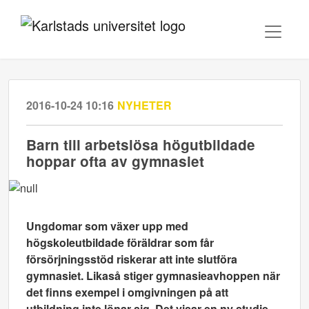
2016-10-24 10:16
NYHETER
Barn till arbetslösa högutbildade
hoppar ofta av gymnasiet
Ungdomar som växer upp med
högskoleutbildade föräldrar som får
försörjningsstöd riskerar att inte slutföra
gymnasiet. Likaså stiger gymnasieavhoppen när
det finns exempel i omgivningen på att
utbildning inte lönar sig. Det visar en ny studie